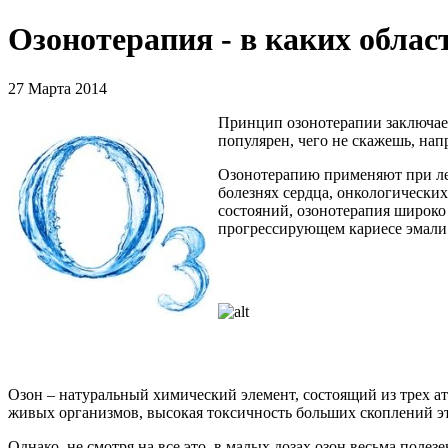
Озонотерапия - в каких облас
27 Марта 2014
Принцип озонотерапии заключает
популярен, чего не скажешь, на
Озонотерапию применяют при леч
болезнях сердца, онкологически
состояний, озонотерапия широко
прогрессирующем кариесе эмали 
Озон – натуральный химический элемент, состоящий из трех 
живых организмов, высокая токсичность больших скоплений эт
Однако, не смотря на все это, в малых дозах озон весьма полез