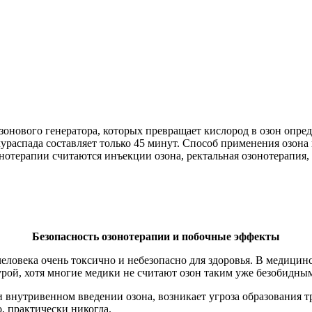
онового генератора, которых превращает кислород в озон опре
лураспада составляет только 45 минут. Способ применения озона
отерапии считаются инъекции озона, ректальная озонотерапия,
Безопасность озонотерапии и побочные эффекты
еловека очень токсично и небезопасно для здоровья. В медицин
урой, хотя многие медики не считают озон таким уже безобидны
внутривенном введении озона, возникает угроза образования тр
, практически никогда.