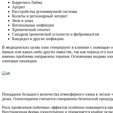
Боррелиоз Лайма
Артрит
Расстройства аутоиммунной системы
Колиты и регионарный энтерит
Звон в ушах
Вагинальные инфекции
Хронический гепатит
Синдром хронической усталости и фибромиалгия
Кандидоз и другие инфекции.
В медицинских целях озон генерируют в клинике с помощью оз
банках или каких-либо других емкостях, так как период его по
именно проблемы направлена терапия. Основными видами озон
озоновые инъекции.
Попадание большого количества атмосферного озона в легкие ч
дозах. Озонотерапия считается совершенно безопасной процед
Риск проявления побочных эффектов особенно повышается при 
Внутривенная форма озонотерапии и применяется крайне редко