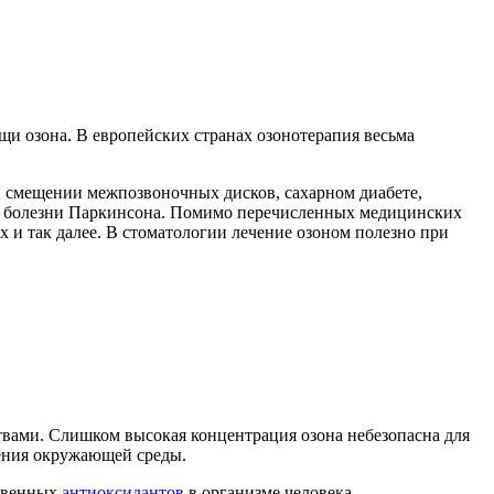
и озона. В европейских странах озонотерапия весьма
и смещении межпозвоночных дисков, сахарном диабете,
и и болезни Паркинсона. Помимо перечисленных медицинских
 и так далее. В стоматологии лечение озоном полезно при
вами. Слишком высокая концентрация озона небезопасна для
нения окружающей среды.
ственных
антиоксидантов
в организме человека.