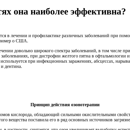
тях она наиболее эффективна?
ся в лечении и профилактике различных заболеваний при помощ
пример о США.
ении довольно широкого спектра заболеваний, в том числе пр
х заболеваниях, при дистрофии желтого пятна в офтальмологи
 используется при инфекционных заражениях, абсцессах, нарывах
и дентина.
Принцип действия озонотерапии
атомов кислорода, обладающий сильными окислительными свойст
ого вещества поставила его в ряд основных источников загряз
ен, в частности, считается, что озон увеличивает выработку есте