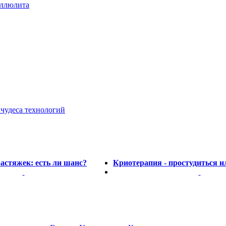
еллюлита
чудеса технологий
астяжек: есть ли шанс?
Криотерапия - простудиться и