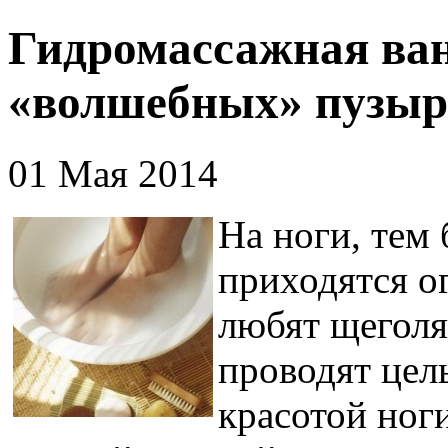
Гидромассажная ван
«волшебных» пузыр
01 Мая 2014
На ноги, тем 
приходятся о
любят щеголя
проводят цел
красотой ног