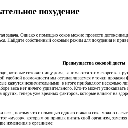
тательное похудение
стая задача. Однако с помощью соков можно провести детоксикац
ся. Найдите собственный соковый режим для похудения и приведе
Преимущества соковой диеты
юди, которые готовят пищу дома, занимаются этим скорее как ру
ой удобной возможности мы останавливаемся у точки продажи ф
орые кажутся незначительными, в итоге прибавляют несколько 
боре веса нет ничего удивительного. Кто-то может успокаивать с
са других, теперь уже вредных факторов, которые влияют на здор
ри веса, потому что с помощью одного стакана сока можно нас
сь тот «мусор», которым он привык питать свой организм, заменя
щие изменения в организме: