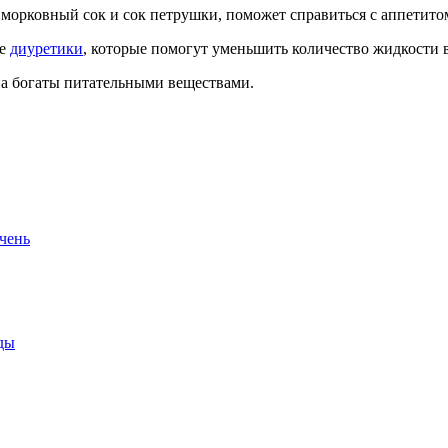
т морковный сок и сок петрушки, поможет справиться с аппетито
ые
диуретики
, которые помогут уменьшить количество жидкости в
на богаты питательными веществами.
ечень
ды