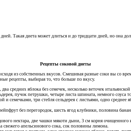
дней. Такая диета может длиться и до тридцати дней, но она до
Рецепты соковой диеты
исходя из собственных вкусов. Смешивая разные соки вы со врем
ые рецепты, выбирая то, что больше по вкусу.
 два средних яблока без семечек, несколько веточек итальянской
ьдерея, пучок петрушки, четыре листа шпината, немного соуса то
й и семечками, три стебля сельдерея с листьями, одно среднее 
ейпфрут без перегородок, шесть ягод клубники, половина банан
дового нектара, две чашки мякоти дыни, 3 см корня очищенного 
 свежего апельсинового сока, сок половины лимона.