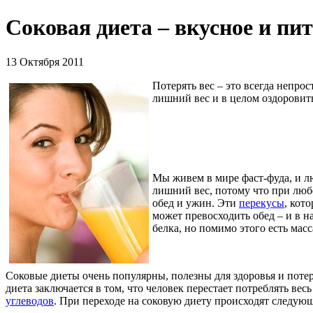
Соковая диета – вкусное и пи
13 Октября 2011
Потерять вес – это всегда непро
лишний вес и в целом оздоровить
Мы живем в мире фаст-фуда, и л
лишний вес, потому что при люб
обед и ужин. Эти
перекусы
, кот
может превосходить обед – и в на
белка, но помимо этого есть мас
Соковые диеты очень популярны, полезны для здоровья и поте
диета заключается в том, что человек перестает потреблять ве
углеводов
. При переходе на соковую диету происходят следую