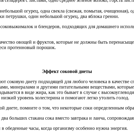
я сельдерея с листьми, одно среднее зеленое яблоко, горсть ли
 небольшой огурец, одна свекла (свежая, помытая, очищенная), о
ки петрушки, один небольшой огурец, два яблока гренни.
 соковыжималок и блендеров, подходящих для домашнего использ
качество овощей и фруктов, которые не должны быть перенасыще
смеси протеиновый порошок.
Эффект соковой диеты
ают соковую диету подходящей для любого человека в качестве
нами, минералами и другими питательными веществами, которые
ладывается в виде жира, как это бывает в случае с высокоуглев
низкий уровень холестерина и помогают легко утолить голод.
ой диете, помните о том, что некоторые соки определенным обр
 два больших стакана сока вместо завтрака и ланча, сопровожд
 в обеденные часы, когда организму особенно нужна энергия.