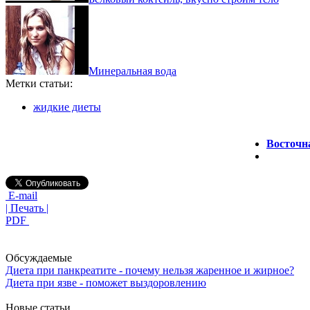
Минеральная вода
Метки статьи:
жидкие диеты
Восточна
E-mail
| Печать |
PDF
Обсуждаемые
Диета при панкреатите - почему нельзя жаренное и жирное?
Диета при язве - поможет выздоровлению
Новые статьи