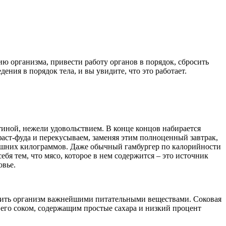
ию организма, привести работу органов в порядок, сбросить
ния в порядок тела, и вы увидите, что это работает.
тиной, нежели удовольствием. В конце концов набирается
аст-фуда и перекусываем, заменяя этим полноценный завтрак,
лишних килограммов. Даже обычный гамбургер по калорийности
ебя тем, что мясо, которое в нем содержится – это источник
овье.
ытить организм важнейшими питательными веществами. Соковая
я его соком, содержащим простые сахара и низкий процент