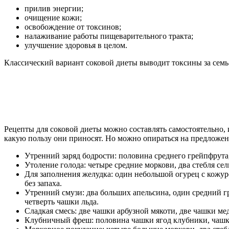
прилив энергии;
очищение кожи;
освобождение от токсинов;
налаживание работы пищеварительного тракта;
улучшение здоровья в целом.
Классический вариант соковой диеты выводит токсины за семь 
Рецепты для соковой диеты можно составлять самостоятельно, 
какую пользу они приносят. Но можно опираться на предложенн
Утренний заряд бодрости: половина среднего грейпфрута,
Утоление голода: четыре средние моркови, два стебля сел
Для заполнения желудка: один небольшой огурец с кожуро
без запаха.
Утренний смузи: два больших апельсина, один средний гр
четверть чашки льда.
Сладкая смесь: две чашки арбузной мякоти, две чашки ме
Клубничный фреш: половина чашки ягод клубники, чашка