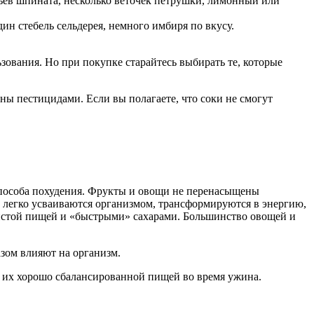
стьев шпината, несколько веточек петрушки, лимонный или
дин стебель сельдерея, немного имбиря по вкусу.
ования. Но при покупке старайтесь выбирать те, которые
ны пестицидами. Если вы полагаете, что соки не смогут
 способа похудения. Фрукты и овощи не перенасыщены
 легко усваиваются организмом, трансформируются в энергию,
одистой пищей и «быстрыми» сахарами. Большинство овощей и
азом влияют на организм.
ая их хорошо сбалансированной пищей во время ужина.