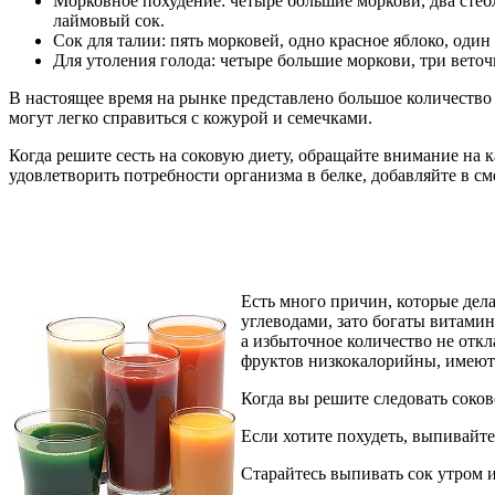
Морковное похудение: четыре большие моркови, два стебл
лаймовый сок.
Сок для талии: пять морковей, одно красное яблоко, один
Для утоления голода: четыре большие моркови, три веточ
В настоящее время на рынке представлено большое количество
могут легко справиться с кожурой и семечками.
Когда решите сесть на соковую диету, обращайте внимание на 
удовлетворить потребности организма в белке, добавляйте в 
Есть много причин, которые дел
углеводами, зато богаты витами
а избыточное количество не отк
фруктов низкокалорийны, имеют 
Когда вы решите следовать соков
Если хотите похудеть, выпивайте
Старайтесь выпивать сок утром и