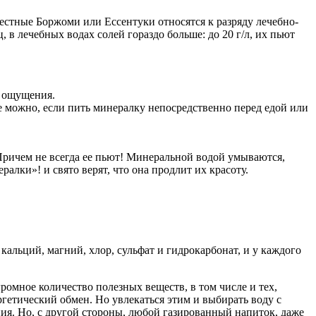
вестные Боржоми или Ессентуки относятся к разряду лечебно-
ц, в лечебных водах солей гораздо больше: до 20 г/л, их пьют
е ощущения.
ие можно, если пить минералку непосредственно перед едой или
Причем не всегда ее пьют! Минеральной водой умываются,
лки»! и свято верят, что она продлит их красоту.
кальций, магний, хлор, сульфат и гидрокарбонат, и у каждого
ромное количество полезных веществ, в том числе и тех,
гетический обмен. Но увлекаться этим и выбирать воду с
ния. Но, с другой стороны, любой газированный напиток, даже