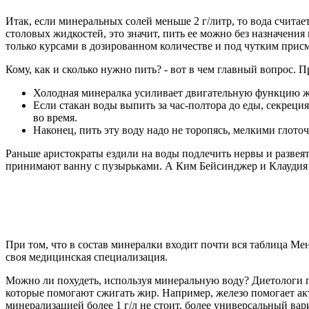
Итак, если минеральных солей меньше 2 г/литр, то вода считае
столовых жидкостей, это значит, пить ее можно без назначения в
только курсами в дозированном количестве и под чутким присм
Кому, как и сколько нужно пить? - вот в чем главный вопрос. П
Холодная минералка усиливает двигательную функцию же
Если стакан воды выпить за час-полтора до еды, секреци
во время.
Наконец, пить эту воду надо не торопясь, мелкими глото
Раньше аристократы ездили на воды подлечить нервы и развея
принимают ванну с пузырьками. А Ким Бейсинджер и Клаудия Ш
При том, что в состав минералки входит почти вся таблица Ме
своя медицинская специализация.
Можно ли похудеть, используя минеральную воду? Диетологи го
которые помогают сжигать жир. Например, железо помогает акт
минерализацией более 1 г/л не стоит, более универсальный ва