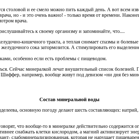
тся столовой и ее смело можно пить каждый день. А вот всем из
рача, но - и это очень важно! - только время от времени. Наконе
отром врача.
рислушивайтесь к своему организму и запоминайте, что....
лудочно-кишечного тракта, а теплая снимает спазмы и болевы
я желудочного сока затормозится. А стимулировать его выделен
чками, особенно если есть проблемы с пищеводом.
ться. Сейчас минералкой лечат внушительный список болезней. 
иффер, например, вообще живут под девизом «ни дня без минера
Состав минеральной воды
нделеева, основную погоду делают шесть составляющих: натрий, 
ворят, что вообще-то в минералке действительно содержится ог
ивнее снабжать клетки кислородом, а магний активизирует энер
риант- слабоминерализированная, которая не нарушает пищеваре