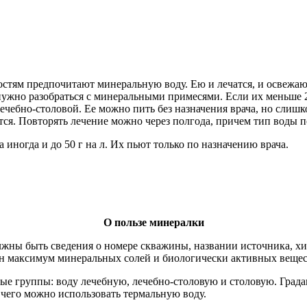
остям предпочитают минеральную воду. Ею и лечатся, и освежаю
ужно разобраться с минеральными примесями. Если их меньше 2 
 лечебно-столовой. Ее можно пить без назначения врача, но слиш
ся. Повторять лечение можно через полгода, причем тип воды п
а иногда и до 50 г на л. Их пьют только по назначению врача.
О пользе минералки
олжны быть сведения о номере скважины, названии источника, хи
нен максимум минеральных солей и биологически активных вещес
овные группы: воду лечебную, лечебно-столовую и столовую. Гра
я чего можно использовать термальную воду.