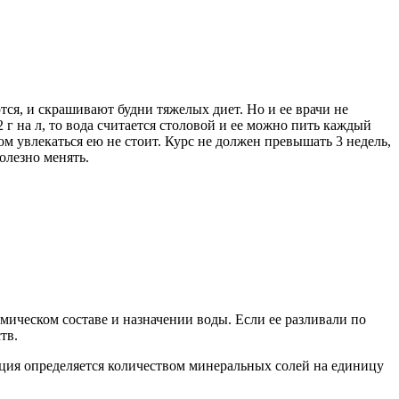
тся, и скрашивают будни тяжелых диет. Но и ее врачи не
г на л, то вода считается столовой и ее можно пить каждый
ком увлекаться ею не стоит. Курс не должен превышать 3 недель,
олезно менять.
мическом составе и назначении воды. Если ее разливали по
тв.
дация определяется количеством минеральных солей на единицу