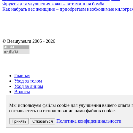
Фрукты для улучшения кожи – витаминная бомба
Как набрать вес женщине – приобретаем необходимые килогр
©
Beautynet.ru 2005 - 2026
Главная
Уход за телом
Уход за лицом
Волосы
Парфюмерия
Здоровье
Мы используем файлы cookie для улучшения вашего опыта 
Диета
соглашаетесь на использование нами файлов cookie.
Стиль и имидж
Архив
Политика конфиденциальности
Принять
Отказаться