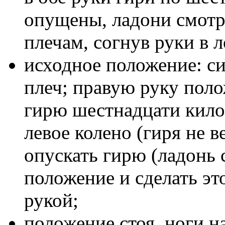
опущены, ладони смотря
плечам, согнув руки в л
исходное положение: си
плеч; правую руку поло
гирю шестнадцати кило
левое колено (гиря не 
опускать гирю (ладонь 
положение и сделать эт
рукой;
положение стоя, ноги н