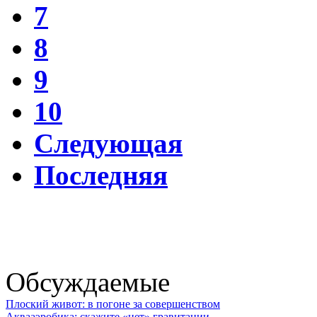
7
8
9
10
Следующая
Последняя
Обсуждаемые
Плоский живот: в погоне за совершенством
Аквааэробика: скажите «нет» гравитации