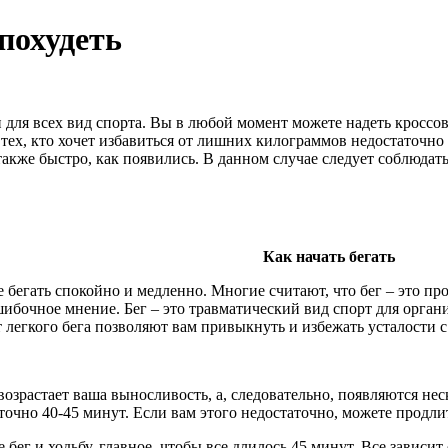
похудеть
 для всех вид спорта. Вы в любой момент можете надеть кроссов
 тех, кто хочет избавиться от лишних килограммов недостаточно
также быстро, как появились. В данном случае следует соблюда
Как начать бегать
 бегать спокойно и медленно. Многие считают, что бег – это про
ибочное мнение. Бег – это травматический вид спорт для орган
 легкого бега позволяют вам привыкнуть и избежать усталости с
возрастает ваша выносливость, а, следовательно, появляются не
аточно 40-45 минут. Если вам этого недостаточно, можете продли
 бег и ходьбу, главное, чтобы все длилось 45 минут. Все зависи