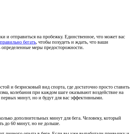
ки и отправиться на пробежку. Единственное, что может вас
правильно бегать
, чтобы похудеть и ждать, что ваши
ть определенные меры предосторожности.
стой и безрисковый вид спорта, где достаточно просто ставить
изма, колебания при каждом шаге оказывают воздействие на
 первых минут, но и будут для вас эффективными.
сколько дополнительных минут для бега. Человеку, который
ть до 60 минут, но не дольше.
т от личного опыта в беге. Если вы уже выработали привычку и