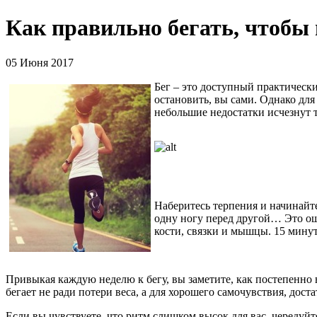
Как правильно бегать, чтобы 
05 Июня 2017
Бег – это доступный практически
остановить, вы сами. Однако для
небольшие недостатки исчезнут 
Наберитесь терпения и начинайте
одну ногу перед другой… Это ош
кости, связки и мышцы. 15 минут
Привыкая каждую неделю к бегу, вы заметите, как постепенно 
бегает не ради потери веса, а для хорошего самочувствия, дост
Если вы чувствуете, что ритм слишком высок для вас, чередуйте