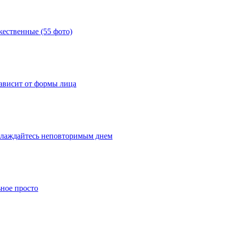
жественные (55 фото)
зависит от формы лица
слаждайтесь неповторимым днем
ное просто