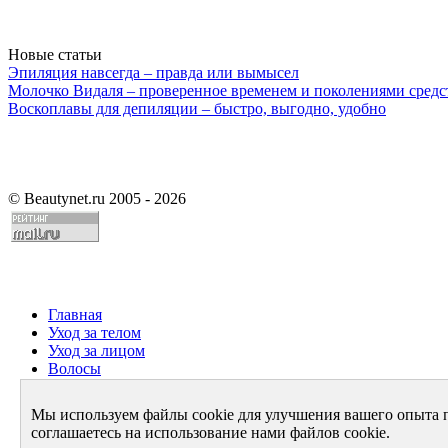
Новые статьи
Эпиляция навсегда – правда или вымысел
Молочко Видаля – проверенное временем и поколениями средс
Воскоплавы для депиляции – быстро, выгодно, удобно
©
Beautynet.ru 2005 - 2026
Главная
Уход за телом
Уход за лицом
Волосы
Парфюмерия
Здоровье
Мы используем файлы cookie для улучшения вашего опыта 
Диета
соглашаетесь на использование нами файлов cookie.
Стиль и имидж