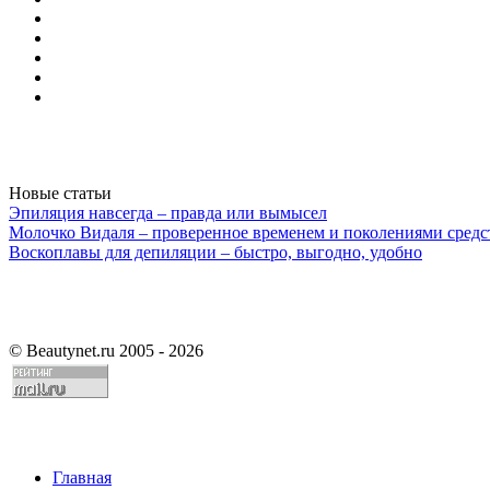
Новые статьи
Эпиляция навсегда – правда или вымысел
Молочко Видаля – проверенное временем и поколениями средс
Воскоплавы для депиляции – быстро, выгодно, удобно
©
Beautynet.ru 2005 - 2026
Главная