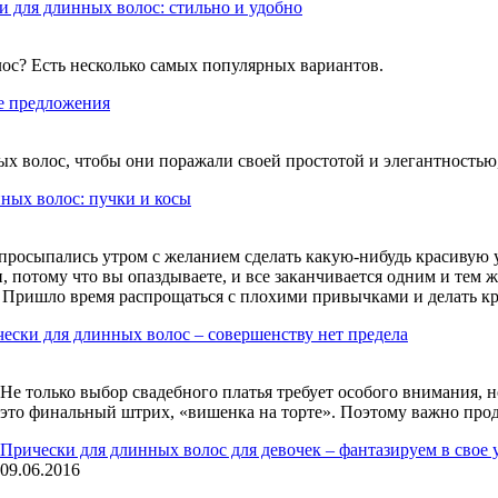
и для длинных волос: стильно и удобно
ос? Есть несколько самых популярных вариантов.
ие предложения
ых волос, чтобы они поражали своей простотой и элегантностью
ных волос: пучки и косы
 просыпались утром с желанием сделать какую-нибудь красивую у
, потому что вы опаздываете, и все заканчивается одним и тем 
 Пришло время распрощаться с плохими привычками и делать к
ески для длинных волос – совершенству нет предела
Не только выбор свадебного платья требует особого внимания, 
это финальный штрих, «вишенка на торте». Поэтому важно прод
Прически для длинных волос для девочек – фантазируем в свое 
09.06.2016