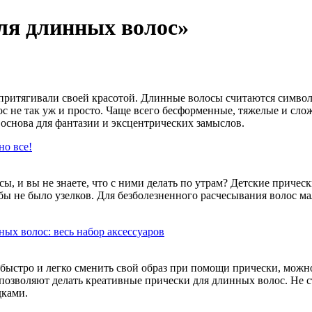
для длинных волос»
притягивали своей красотой. Длинные волосы считаются симво
 не так уж и просто. Чаще всего бесформенные, тяжелые и слож
 основа для фантазии и эксцентрических замыслов.
но все!
, и вы не знаете, что с ними делать по утрам? Детские прическ
бы не было узелков. Для безболезненного расчесывания волос 
ых волос: весь набор аксессуаров
 быстро и легко сменить свой образ при помощи прически, мож
 позволяют делать креативные прически для длинных волос. Не с
дками.