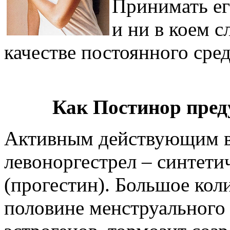
Принимать ег
и ни в коем с
качестве постоянного сре
Как Постинор пред
Активным действующим в
левоноргестрел – синтети
(прогестин). Большое кол
половине менструального 