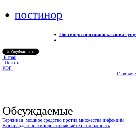
постинор
Постинор: противопоказания сущ
E-mail
| Печать |
PDF
Главная
Обсуждаемые
Тержинан: мощное средство против множества инфекций
Вся правда о постиноре - проявляйте осторожность