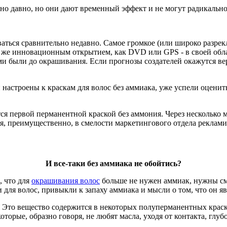
но давно, но они дают временный эффект и не могут радикально
ваться сравнительно недавно. Самое громкое (или широко разре
м же инновационным открытием, как DVD или GPS - в своей обла
ми были до окрашивания. Если прогнозы создателей окажутся в
настроены к краскам для волос без аммиака, уже успели оцени
тся первой перманентной краской без аммония. Через несколько
я, преимущественно, в смелости маркетингового отдела реклами
И все-таки без аммиака не обойтись?
, что для
окрашивания волос
больше не нужен аммиак, нужны сме
и для волос, привыкли к запаху аммиака и мысли о том, что он 
Это вещество содержится в некоторых полуперманентных краска
торые, образно говоря, не любят масла, уходя от контакта, глу