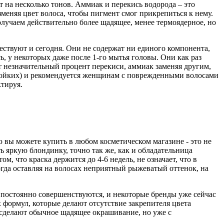
 на несколько тонов. Аммиак и перекись водорода – это
меняя цвет волоса, чтобы пигмент смог прикрепиться к нему.
олучаем действительно более щадящее, менее термоядерное, но
ствуют и сегодня. Они не содержат ни единого компонента,
, у некоторых даже после 1-го мытья головы. Они как раз
ют незначительный процент перекиси, аммиак заменяя другим,
естойких) и рекомендуется женщинам с поврежденными волосами
ктируя.
 вы можете купить в любом косметическом магазине - это не
ь яркую блондинку, точно так же, как и обладательница
, что краска держится до 4-6 недель, не означает, что в
огда оставляя на волосах неприятный рыжеватый оттенок, на
постоянно совершенствуются, и некоторые бренды уже сейчас
формул, которые делают отсутствие закрепителя цвета
м сделают обычное щадящее окрашивание, но уже с