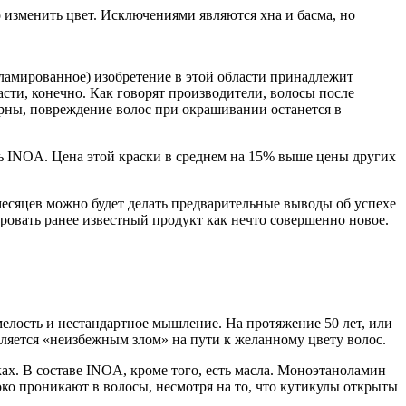
 изменить цвет. Исключениями являются хна и басма, но
кламированное) изобретение в этой области принадлежит
сти, конечно. Как говорят производители, волосы после
ерны, повреждение волос при окрашивании останется в
ть INOA. Цена этой краски в среднем на 15% выше цены других
 месяцев можно будет делать предварительные выводы об успехе
ровать ранее известный продукт как нечто совершенно новое.
лость и нестандартное мышление. На протяжение 50 лет, или
является «неизбежным злом» на пути к желанному цвету волос.
х. В составе INOA, кроме того, есть масла. Моноэтаноламин
боко проникают в волосы, несмотря на то, что кутикулы открыты