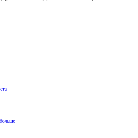
вета
 больше