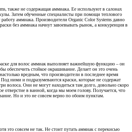
ems, также не содержащая аммиака. Ее используют в салонах
тикулы. Затем обученные специалисты при помощи теплового
работу аммиака. Производители Organic Color Systems давно
краски без аммиака начнут завоевывать рынок, а конкуренция в
 краске для волос аммиак выполняет важнейшую функцию – он
обы обеспечить стойкое окрашивание. Делает он это очень
 настолько вредным, что производители в последнее время
 Под ними и подразумеваются краски, которые не содержат
и волоса. Они не могут находиться там долго, довольно скоро
е отверстие в ванной, когда мы моем голову. Получается, что
вание. Но и это не совсем верно по обоим пунктам.
я это совсем не так. Не стоит путать аммиак с перекисью