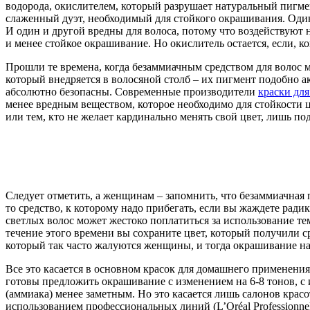
водорода, окислителем, который разрушает натуральный пигмен
слаженный дуэт, необходимый для стойкого окрашивания. Один 
И один и другой вредны для волоса, потому что воздействуют 
и менее стойкое окрашивание. Но окислитель остается, если, ко
Прошли те времена, когда безаммиачным средством для волос 
который внедряется в волосяной столб – их пигмент подобно а
абсолютно безопасны. Современные производители
краски для
менее вредным веществом, которое необходимо для стойкости 
или тем, кто не желает кардинально менять свой цвет, лишь п
Следует отметить, а женщинам – запомнить, что безаммиачная 
то средство, к которому надо прибегать, если вы жаждете рад
светлых волос может жестоко поплатиться за использование темн
течение этого времени вы сохраните цвет, который получили с
который так часто жалуются женщины, и тогда окрашивание на
Все это касается в основном красок для домашнего применен
готовы предложить окрашивание с изменением на 6-8 тонов, с
(аммиака) менее заметным. Но это касается лишь салонов красо
использованием профессиональных линий (L’Oréal Professionnel, 