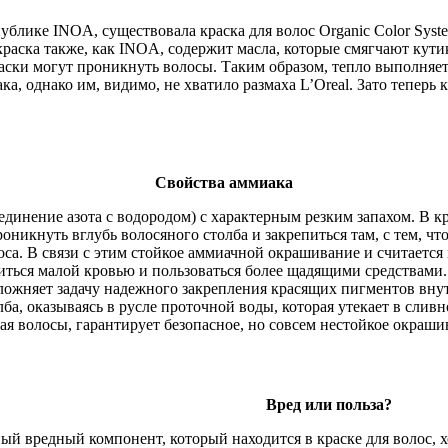
публике INOA, существовала краска для волос Organic Color Syst
 краска также, как INOA, содержит масла, которые смягчают ку
ски могут проникнуть волосы. Таким образом, тепло выполняет 
а, однако им, видимо, не хватило размаха L’Oreal. Зато теперь 
Свойства аммиака
оединение азота с водородом) с характерным резким запахом. В
никнуть вглубь волосяного столба и закрепиться там, с тем, чт
оса. В связи с этим стойкое аммиачной окрашивание и считается
иться малой кровью и пользоваться более щадящими средствами.
ложняет задачу надежного закрепления красящих пигментов внутр
ба, оказываясь в русле проточной воды, которая утекает в сливно
ая волосы, гарантирует безопасное, но совсем нестойкое окраши
Вред или польза?
вредный компонент, который находится в краске для волос, хот