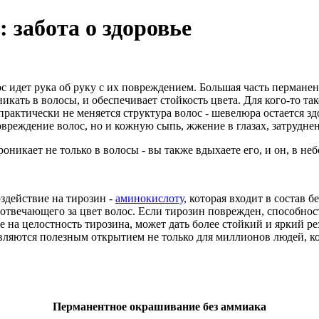
 забота о здоровье
 идет рука об руку с их повреждением. Большая часть перманен
икать в волосы, и обеспечивает стойкость цвета. Для кого-то т
рактически не меняется структура волос - шевелюра остается зд
вреждение волос, но и кожную сыпь, жжение в глазах, затрудне
никает не только в волосы - вы также вдыхаете его, и он, в не
здействие на тирозин -
аминокислоту
, которая входит в состав 
 отвечающего за цвет волос. Если тирозин поврежден, способно
на целостность тирозина, может дать более стойкий и яркий рез
являются полезным открытием не только для миллионов людей, к
Перманентное окрашивание без аммиака