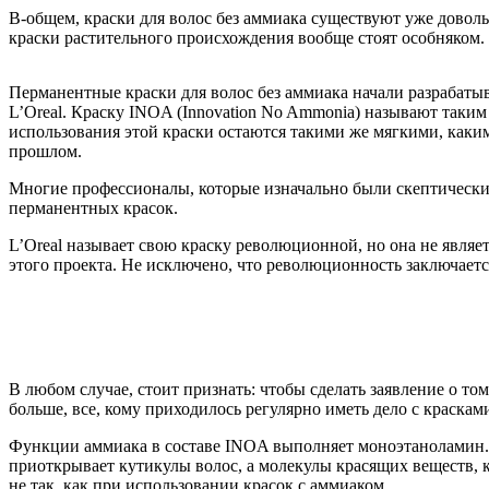
В-общем, краски для волос без аммиака существуют уже доволь
краски растительного происхождения вообще стоят особняком.
Перманентные краски для волос без аммиака начали разрабаты
L’Oreal. Краску INOA (Innovation No Ammonia) называют таки
использования этой краски остаются такими же мягкими, каки
прошлом.
Многие профессионалы, которые изначально были скептически 
перманентных красок.
L’Oreal называет свою краску революционной, но она не являе
этого проекта. Не исключено, что революционность заключаетс
В любом случае, стоит признать: чтобы сделать заявление о том
больше, все, кому приходилось регулярно иметь дело с краскам
Функции аммиака в составе INOA выполняет моноэтаноламин. 
приоткрывает кутикулы волос, а молекулы красящих веществ, ко
не так, как при использовании красок с аммиаком.