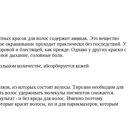
тных красок для волос содержит аммиак. Это вещество
акое окрашивание проходит практически без последствий. У
оровой и блестящей, как прежде. Однако у других краски с
нное дыхание, головные боли.
большом количестве, абсорбируется кожей.
белков, из которых состоят волосы. Тирозин необходим для
сть волос удерживать молекулы пигментов снижается.
ультат - и без вреда для волос. Именно поэтому
оторые красят волосы, но и для парикмахеров, которым