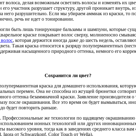
т волоса, делая возможным осветлять волосы и изменять их цвет
его участник разрушает структуру, другой проникает внутрь, из
на него разрушительно. Если мы убираем аммиак из краски, то п
нечно, речь не идет о тонировании.
могли быть лишь тонирующие бальзамы и шампуни, которые суще
кварельное краске покрывает волос сверху, молниеносно смываясь
 волос
, которая держится иногда даже до шесть недель, оставля
цвета. Такая краска относится к разряду полуперманентных (н
оддерживая насыщенного природного оттенка, немного его корре
Сохранится ли цвет?
полуперманентная краска для домашнего использования, которую
икальных перемен. Она не способна из жгущей брюнетки сотворит
ого оттенка безаммиачной краски. Заявление производителя о том
разу после окрашивания. Все это время он будет вымываться, ин
до будет повторить раньше.
ия. Профессиональные же технологии по щадящему окрашиванию 
 использованием ионных технологий или других инновационных 
ты высокого уровня, тогда как в заведениях среднего класса ва
Igora от Schwarzkopf, Color Touch от Wella).