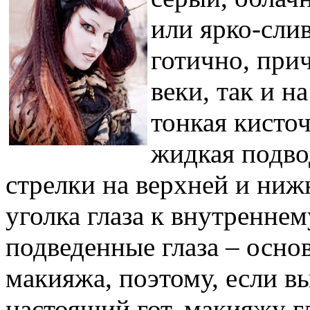
или ярко-сли
готично, при
веки, так и н
тонкая кисточ
жидкая подво
стрелки на верхней и ниж
уголка глаза к внутреннем
подведенные глаза – осно
макияжа, поэтому, если вы
настоящий гот, макияжу гл