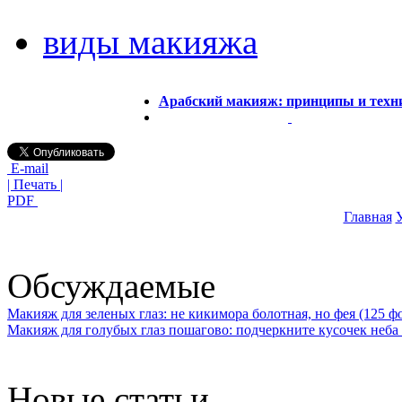
виды макияжа
Арабский макияж: принципы и техн
E-mail
| Печать |
PDF
Главная
У
Обсуждаемые
Макияж для зеленых глаз: не кикимора болотная, но фея (125 ф
Макияж для голубых глаз пошагово: подчеркните кусочек неба 
Новые статьи