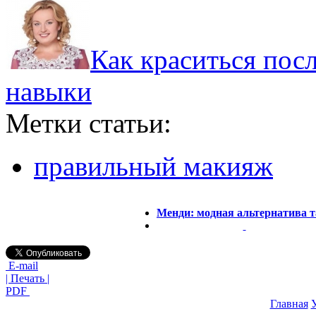
Как краситься пос
навыки
Метки статьи:
правильный макияж
Менди: модная альтернатива т
E-mail
| Печать |
PDF
Главная
У