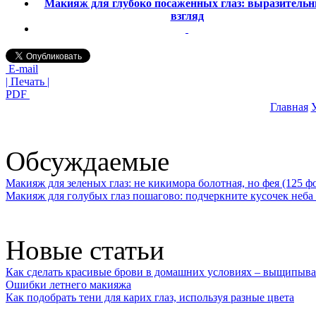
Макияж для глубоко посаженных глаз: выразитель
взгляд
E-mail
| Печать |
PDF
Главная
У
Обсуждаемые
Макияж для зеленых глаз: не кикимора болотная, но фея (125 ф
Макияж для голубых глаз пошагово: подчеркните кусочек неба 
Новые статьи
Как сделать красивые брови в домашних условиях – выщипыва
Ошибки летнего макияжа
Как подобрать тени для карих глаз, используя разные цвета