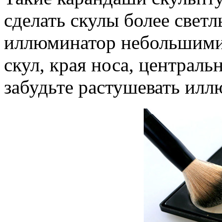
сделать скулы более свет
иллюминатор небольшими
скул, края носа, централь
забудьте растушевать илл