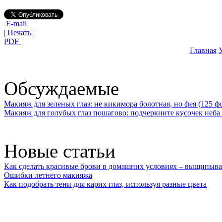
E-mail
| Печать |
PDF
Главная
У
Обсуждаемые
Макияж для зеленых глаз: не кикимора болотная, но фея (125 ф
Макияж для голубых глаз пошагово: подчеркните кусочек неба 
Новые статьи
Как сделать красивые брови в домашних условиях – выщипыва
Ошибки летнего макияжа
Как подобрать тени для карих глаз, используя разные цвета