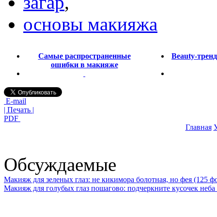
загар
,
основы макияжа
Самые распространенные
Beauty-тренд
ошибки в макияже
E-mail
| Печать |
PDF
Главная
У
Обсуждаемые
Макияж для зеленых глаз: не кикимора болотная, но фея (125 ф
Макияж для голубых глаз пошагово: подчеркните кусочек неба 