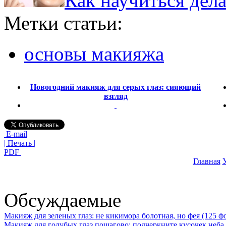
Как научиться дел
Метки статьи:
основы макияжа
Новогодний макияж для серых глаз: сияющий
взгляд
E-mail
| Печать |
PDF
Главная
У
Обсуждаемые
Макияж для зеленых глаз: не кикимора болотная, но фея (125 ф
Макияж для голубых глаз пошагово: подчеркните кусочек неба 