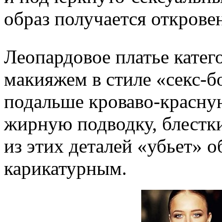
образ получается открове
Леопардовое платье катег
макияжем в стиле «секс-б
подальше кроваво-красну
жирную подводку, блестк
из этих деталей «убьет» об
карикатурным.