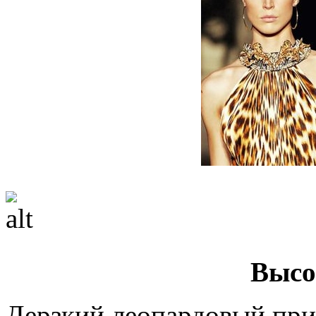
Высо
Дерзкий леопардовый при