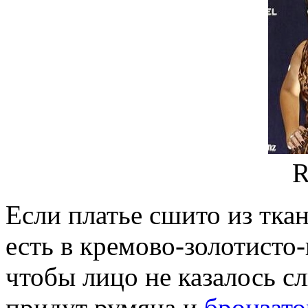
R
Если платье сшито из тка
есть в кремово-золотисто
чтобы лицо не казалось 
придут румяна и
бронзато