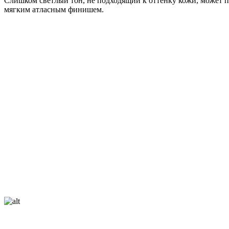
Слишком светлый тон, не подходящий к оттенку кожи, может п
мягким атласным финишем.