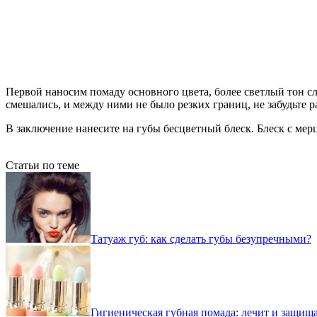
Первой наносим помаду основного цвета, более светлый тон с
смешались, и между ними не было резких границ, не забудьте 
В заключение нанесите на губы бесцветный блеск. Блеск с м
Статьи по теме
Татуаж губ: как сделать губы безупречными?
Гигиеническая губная помада: лечит и защищ