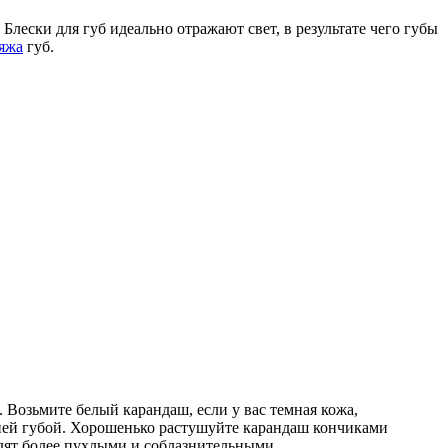
лески для губ идеально отражают свет, в результате чего губы
яжа
губ.
Возьмите белый карандаш, если у вас темная кожа,
жней губой. Хорошенько растушуйте карандаш кончиками
ядят более пухлыми и соблазнительными.