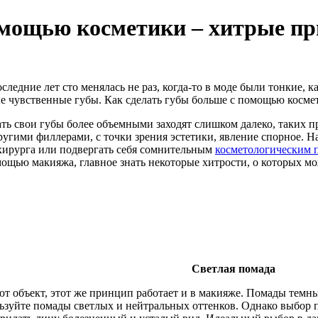
помощью косметики – хитрые п
следние лет сто менялась не раз, когда-то в моде были тонкие, 
ые чувственные губы. Как сделать губы больше с помощью косм
ь свои губы более объемными заходят слишком далеко, таких при
гими филлерами, с точки зрения эстетики, явление спорное. На 
хирурга или подвергать себя сомнительным
косметологическим 
щью макияжа, главное знать некоторые хитрости, о которых мож
Светлая помада
т объект, этот же принцип работает и в макияже. Помады темны
зуйте помады светлых и нейтральных оттенков. Однако выбор пр