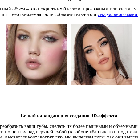
ый объем – это покрыть их блеском, прозрачным или светлым. Б
ш – неотъемлемая часть соблазнительного и
сексуального маки
Белый карандаш для создания 3D-эффекта
реобразить ваши губы, сделать их более пышными и объемными. 
хи по центру над верхней губой (в районе «бантика») и под ни
и. Высветляя кожу вокруг губ, мы выделяем губы, так они выгл