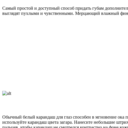
Самый простой и доступный способ придать губам дополнительн
выглядят пухлыми и чувственными. Мерцающий влажный фини
Обычный белый карандаш для глаз способен в мгновение ока п
используйте карандаш цвета загара. Нанесите небольшие штри
пальцев, чтобы карандаш не смотрелся контрастно на фоне кож