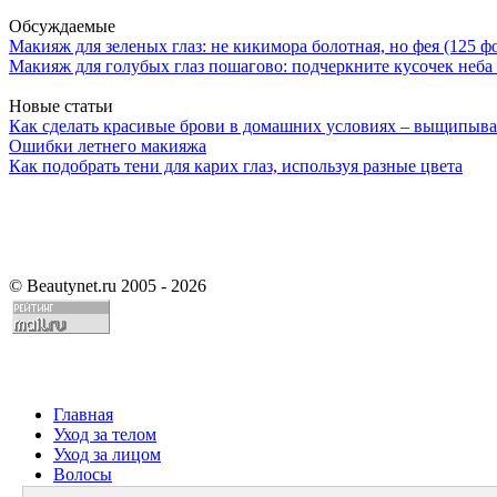
Обсуждаемые
Макияж для зеленых глаз: не кикимора болотная, но фея (125 ф
Макияж для голубых глаз пошагово: подчеркните кусочек неба 
Новые статьи
Как сделать красивые брови в домашних условиях – выщипыва
Ошибки летнего макияжа
Как подобрать тени для карих глаз, используя разные цвета
©
Beautynet.ru 2005 - 2026
Главная
Уход за телом
Уход за лицом
Волосы
Парфюмерия