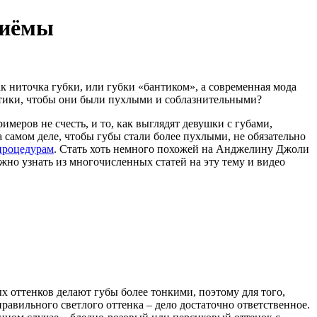
риёмы
как ниточка губки, или губки «бантиком», а современная мода
етики, чтобы они были пухлыми и соблазнительными?
меров не счесть, и то, как выглядят девушки с губами,
самом деле, чтобы губы стали более пухлыми, не обязательно
процедурам
. Стать хоть немного похожей на Анджелину Джоли
но узнать из многочисленных статей на эту тему и видео
х оттенков делают губы более тонкими, поэтому для того,
авильного светлого оттенка – дело достаточно ответственное.