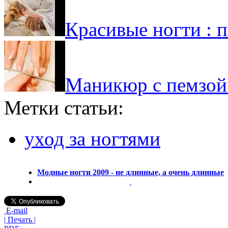
Красивые ногти : п
Маникюр с пемзой
Метки статьи:
уход за ногтями
Модные ногти 2009 - не длинные, а очень длинные
E-mail
| Печать |