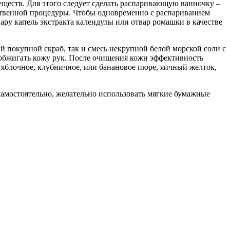
еществ. Для этого следует сделать распаривающую ванночку –
ственной процедуры. Чтобы одновременно с распариванием
пару капель экстракта календулы или отвар ромашки в качестве
 покупной скраб, так и смесь некрупной белой морской соли с
е обжигать кожу рук. После очищения кожи эффективность
 яблочное, клубничное, или банановое пюре, яичный желток,
самостоятельно, желательно использовать мягкие бумажные