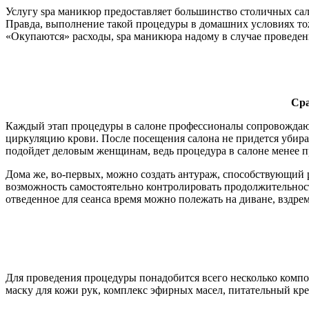
Услугу spa маникюр предоставляет большинство столичных сало
Правда, выполнение такой процедуры в домашних условиях тож
«Окупаются» расходы, spa маникюра надому в случае проведен
Сра
Каждый этап процедуры в салоне профессионалы сопровождают
циркуляцию крови. После посещения салона не придется убира
подойдет деловым женщинам, ведь процедура в салоне менее п
Дома же, во-первых, можно создать антураж, способствующий
возможность самостоятельно контролировать продолжительност
отведенное для сеанса время можно полежать на диване, вздрем
Для проведения процедуры понадобится всего несколько компон
маску для кожи рук, комплекс эфирных масел, питательный кре