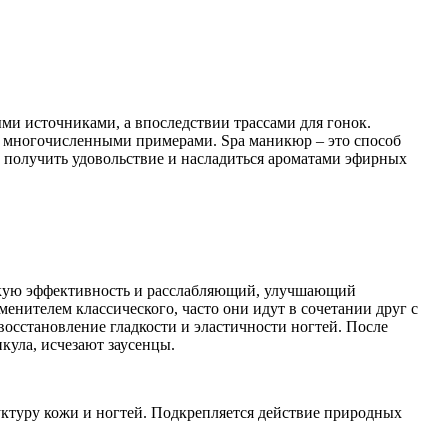
ыми источниками, а впоследствии трассами для гонок.
ся многочисленными примерами. Spa маникюр – это способ
ов получить удовольствие и насладиться ароматами эфирных
сокую эффективность и расслабляющий, улучшающий
енителем классического, часто они идут в сочетании друг с
восстановление гладкости и эластичности ногтей. После
икула, исчезают заусенцы.
уктуру кожи и ногтей. Подкрепляется действие природных