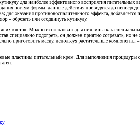
 кутикулу для наиболее эффективного восприятия питательных в
идания ногтям формы, данные действия проводятся до непосред
на; для оказания противовоспалительного эффекта, добавляется 
р – обрезать или отодвинуть кутикулу.
ших клеток. Можно использовать для пиллинга как специальный
став специально подогреть, он должен приятно согревать, но н
льно приготовить маску, используя растительные компоненты –
гтевые пластины питательный крем. Для выполнения процедуры 
пятен.
ку