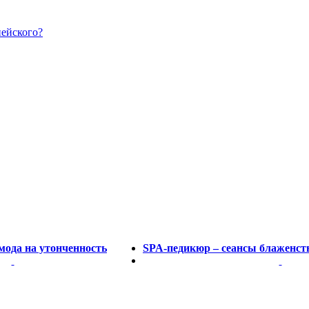
пейского?
мода на утонченность
SPA-педикюр – сеансы блаженств