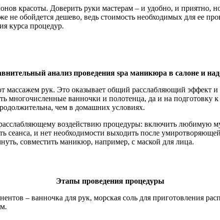
нов красоты. Доверить руки мастерам – и удобно, и приятно, но
е не обойдется дешево, ведь стоимость необходимых для ее про
ия курса процедур.
внительный анализ проведения spa маникюра в салоне и на
 массажем рук. Это оказывает общий расслабляющий эффект и 
ть многочисленные ванночки и полотенца, да и на подготовку к
родолжительна, чем в домашних условиях.
 расслабляющему воздействию процедуры: включить любимую муз
ь сеанса, и нет необходимости выходить после умиротворяющей
нуть, совместить маникюр, например, с маской для лица.
Этапы проведения процедуры
ентов – ванночка для рук, морская соль для приготовления расп
м.