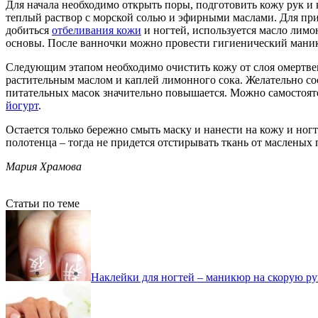
Для начала необходимо открыть поры, подготовить кожу рук и
теплый раствор с морской солью и эфирными маслами. Для пр
добиться
отбеливания кожи
и ногтей, используется масло лимо
основы. После ванночки можно провести гигиенический маникю
Следующим этапом необходимо очистить кожу от слоя омертвев
растительным маслом и каплей лимонного сока. Желательно со
питательных масок значительно повышается. Можно самостояте
йогурт
.
Остается только бережно смыть маску и нанести на кожу и но
полотенца – тогда не придется отстирывать ткань от масленых 
Мария Храмова
Статьи по теме
Наклейки для ногтей – маникюр на скорую ру