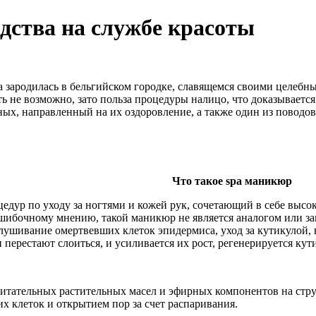
дства на службе красоты
a зародилась в бельгийском городке, славящемся своими целебн
ь не возможно, зато польза процедуры налицо, что доказывает
тных, направленный на их оздоровление, а также один из повод
Что такое spa маникюр
цедур по уходу за ногтями и кожей рук, сочетающий в себе вы
шибочному мнению, такой маникюр не является аналогом или зам
лушивание омертвевших клеток эпидермиса, уход за кутикулой, 
 перестают слоиться, и усиливается их рост, регенерируется кут
питательных растительных масел и эфирных компонентов на стр
 клеток и открытием пор за счет распаривания.