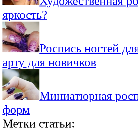
Художественная ро
яркость?
Роспись ногтей дл
арту для новичков
Миниатюрная росп
форм
Метки статьи: