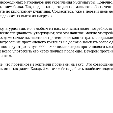
ых необходимых материалов для укрепления мускулатуры. Конечно
жанием белка. Так, подсчитано, что для нормального обеспечен
ть по килограмму курятины. Согласитесь, уже в первый день не
е для самых высоких нагрузок.
культуристами, но и любым из нас, кто испытывает потребность
нские специалисты утверждают, что эти напитки можно употребл
ьно, даже самые насыщенные протеиновые концентраты с идеаль
отребление протеинового коктейля не должно заменять более о
екомендуют растянуть 600 – 800 миллилитров протеинового кок
е всего употребить его через полчаса после еды. Вечером протеи
низким.
е, что протеиновые коктейли противны на вкус. Это совершенн
ми и так далее. Каждый может себе подобрать наиболее подход