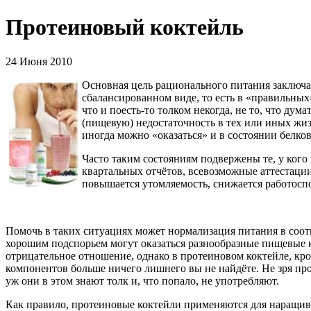
Протеиновый коктейль
24 Июня 2010
Основная цель рационального питания заключа
сбалансированном виде, то есть в «правильных
что и поесть-то толком некогда, не то, что ду
(пищевую) недостаточность в тех или иных жи
иногда можно «оказаться» и в состоянии белко
Часто таким состояниям подвержены те, у кого
квартальных отчётов, всевозможные аттестации
повышается утомляемость, снижается работоспо
Помочь в таких ситуациях может нормализация питания в соотве
хорошим подспорьем могут оказаться разнообразные пищевые к
отрицательное отношение, однако в протеиновом коктейле, кр
компонентов больше ничего лишнего вы не найдёте. Не зря п
уж они в этом знают толк и, что попало, не употребляют.
Как правило, протеиновые коктейли применяются для наращива