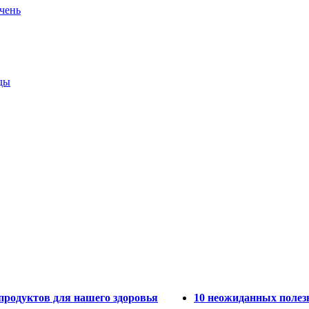
ечень
ды
продуктов для нашего здоровья
10 неожиданных полез