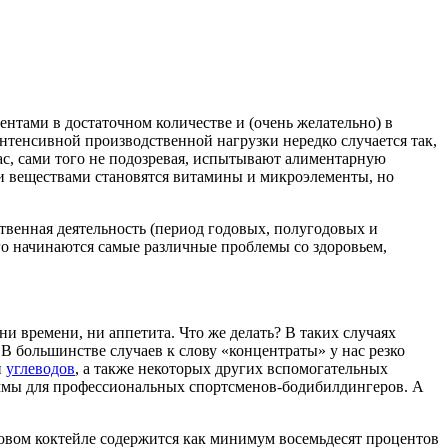
тами в достаточном количестве и (очень желательно) в
нтенсивной производственной нагрузки нередко случается так,
нас, сами того не подозревая, испытывают алиментарную
и веществами становятся витамины и микроэлементы, но
ственная деятельность (период годовых, полугодовых и
ого начинаются самые различные проблемы со здоровьем,
ни времени, ни аппетита. Что же делать? В таких случаях
В большинстве случаев к слову «концентраты» у нас резко
и
углеводов
, а также некоторых других вспомогательных
аммы для профессиональных спортсменов-бодибилдингеров. А
овом коктейле содержится как минимум восемьдесят процентов