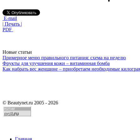
E-mail
| Печать |
PDF
Новые статьи
Примерное меню правильного питания: схема на неделю
Фрукты для улучшения кожи – витаминная бомба
Как набрать вес женщине – приобретаем необходимые килогр
©
Beautynet.ru 2005 - 2026
Главная