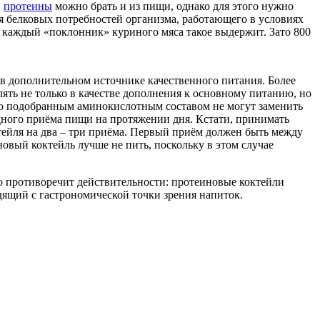
,
протеины
можно брать и из пищи, однако для этого нужно
ия белковых потребностей организма, работающего в условиях
 каждый «поклонник» куриного мяса такое выдержит. Зато 800
 в дополнительном источнике качественного питания. Более
ять не только в качестве дополнения к основному питанию, но
но подобранным аминокислотным составом не могут заменить
дного приёма пищи на протяжении дня. Кстати, принимать
тейля на два – три приёма. Первый приём должен быть между
новый коктейль лучше не пить, поскольку в этом случае
о противоречит действительности: протеиновые коктейли
ящий с гастрономической точки зрения напиток.