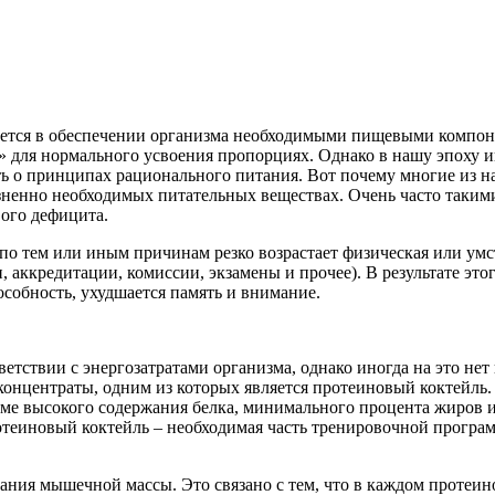
ется в обеспечении организма необходимыми пищевыми компонен
» для нормального усвоения пропорциях. Однако в нашу эпоху и
мать о принципах рационального питания. Вот почему многие из 
зненно необходимых питательных веществах. Очень часто таким
вого дефицита.
 по тем или иным причинам резко возрастает физическая или ум
, аккредитации, комиссии, экзамены и прочее). В результате эт
собность, ухудшается память и внимание.
тствии с энергозатратами организма, однако иногда на это нет 
онцентраты, одним из которых является протеиновый коктейль. 
оме высокого содержания белка, минимального процента жиров 
ротеиновый коктейль – необходимая часть тренировочной прогр
ния мышечной массы. Это связано с тем, что в каждом протеин