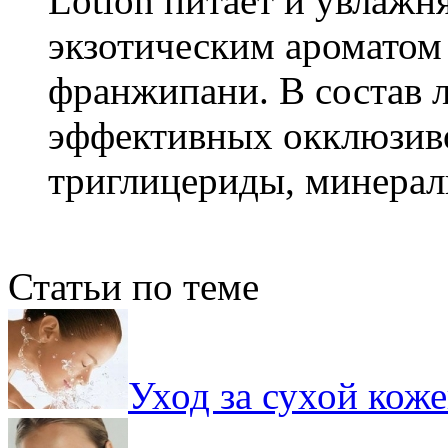
Lotion питает и увлажн
экзотическим ароматом 
франжипани. В состав 
эффективных окклюзиво
триглицериды, минерал
Статьи по теме
Уход за сухой кож