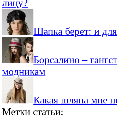
лицу?
Шапка берет: и дл
Борсалино – гангс
модникам
Какая шляпа мне п
Метки статьи: