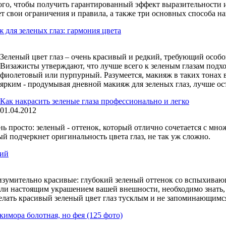
того, чтобы получить гарантированный эффект выразительности
ет свои ограничения и правила, а также три основных способа на
 для зеленых глаз: гармония цвета
Зеленый цвет глаз – очень красивый и редкий, требующий особ
Визажисты утверждают, что лучше всего к зеленым глазам подхо
фиолетовый или пурпурный. Разумеется, макияж в таких тонах в
ярким - продумывая дневной макияж для зеленых глаз, лучше ос
Как накрасить зеленые глаза профессионально и легко
01.04.2012
ь просто: зеленый - оттенок, который отлично сочетается с множ
й подчеркнет оригинальность цвета глаз, не так уж сложно.
лий
и изумительно красивые: глубокий зеленый оттенок со вспыхив
тали настоящим украшением вашей внешности, необходимо знать,
делать красивый зеленый цвет глаз тусклым и не запоминающимс
кимора болотная, но фея (125 фото)