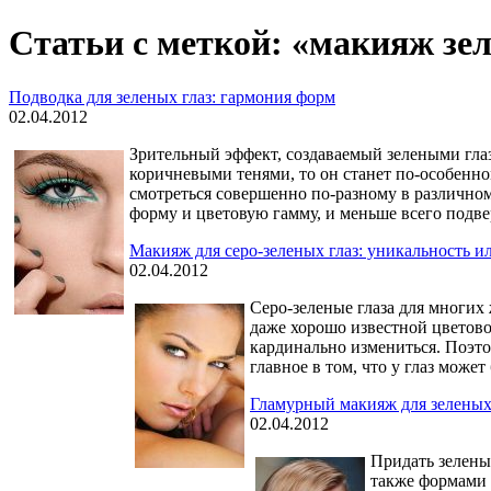
Статьи с меткой: «макияж зе
Подводка для зеленых глаз: гармония форм
02.04.2012
Зрительный эффект, создаваемый зелеными глаз
коричневыми тенями, то он станет по-особенн
смотреться совершенно по-разному в различном 
форму и цветовую гамму, и меньше всего подв
Макияж для серо-зеленых глаз: уникальность и
02.04.2012
Серо-зеленые глаза для многих
даже хорошо известной цветово
кардинально измениться. Поэто
главное в том, что у глаз может
Гламурный макияж для зеленых 
02.04.2012
Придать зелены
также формами 