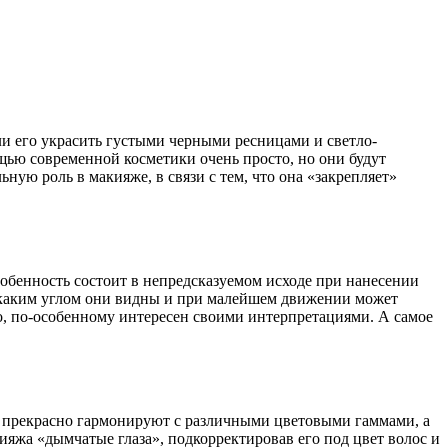
ли его украсить густыми черными ресницами и светло-
щью современной косметики очень просто, но они будут
ную роль в макияже, в связи с тем, что она «закрепляет»
особенность состоит в непредсказуемом исходе при нанесении
од каким углом они видны и при малейшем движении может
но, по-особенному интересен своими интерпретациями. А самое
ни прекрасно гармонируют с различными цветовыми гаммами, а
ияжа «дымчатые глаза», подкорректировав его под цвет волос и