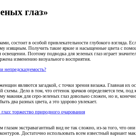
леных глаз»
ами, состоит в особой привлекательности глубокого взгляда. Ес
ому изящным. Получить такие яркие и насыщенные цвета с помо
освещении. Поэтому подводка для зеленых глаз играет значитель
ержена изменению визуального восприятия.
ли непредсказуемость?
 женщин являются загадкой, с точки зрения визажа. Главная их 
й схемы. Дело в том, что оттенок зрачков определяется тем, п
му макияж для серо-зеленых глаз довольно сложен, но и, конеч
 быть два разных цвета, а это здорово увлекает.
глаз: торжество природного очарования
м глазам экстравагантный вид не так сложно, из-за того, что о
контуров. Достаточно использовать всем известный вариант мак