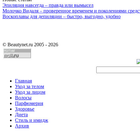
Эпиляция навсегда – правда или вымысел
Молочко Видаля – проверенное временем и поколениями средс
Воскоплавы для депиляции – быстро, выгодно, удобно
©
Beautynet.ru 2005 - 2026
Главная
Уход за телом
Уход за лицом
Волосы
Парфюмерия
Здоровье
Диета
Стиль и имидж
Архив