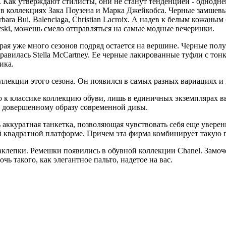
 Как утверждают стилисты, они не станут тенденцией - однодне
ь в коллекциях Зака Поузена и Марка Джейкобса. Черные замше
bara Bui, Balenciaga, Christian Lacroix. А надев к белым кожан
ski, можешь смело отправляться на самые модные вечеринки.
рая уже много сезонов подряд остается на вершине. Черные пол
правилась Stella McCartney. Ее черные лакированные туфли с т
ика.
ллекции этого сезона. Он появился в самых разных вариациях и
ю к классике коллекцию обуви, лишь в единичных экземплярах 
к довершенному образу современной дивы.
ь аккуратная танкетка, позволяющая чувствовать себя еще увер
й квадратной платформе. Причем эта фирма комбинирует такую 
аклепки. Ремешки появились в обувной коллекции Chanel. Замоч
очь такого, как элегантное пальто, надетое на вас.