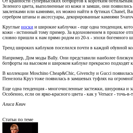
От крайности супервысоких ботфортов к коротким ботильенам.
Зеленого цвета, выполненные из кожи и замши, они появилис
заклепками или камнями, их можно найти в бутиках Chanel, Bar
серебром штаны и аксессуары, декорированные камнями Svarov
Круглые
носки
и широкие каблучки - еще одна тенденция, кото
кожи - истинный тому пример. За вдохновением в прошлое от
словно пришли к нам прямо родом из 20-х - эпохи богемного ш
Тренд широких каблуков поселился почти в каждой обувной ко
Например, Дом моды Bally. Они представили наиболее близку
ботфорты на высоком и широком каблуке прекрасно подходят 
В коллекции Moschino Cheap&Chic, Givenchy и Gucci появилас
Пенелопа Круз тоже появилась в замшевых туфлях на огромно
Еще одна тенденция - многочисленные застежки, шнуровка и з
Особенно, если он ярко-красного цвета - как у Versace - точь-в-т
Алиса Квич
Статьи по теме