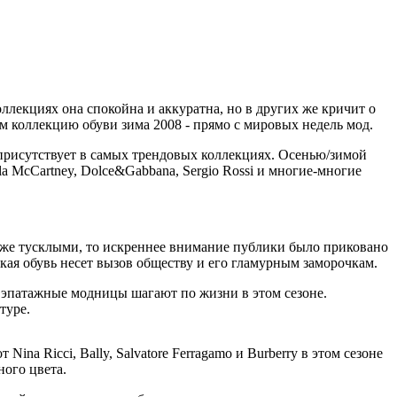
оллекциях она спокойна и аккуратна, но в других же кричит о
ем коллекцию обуви зима 2008 - прямо с мировых недель мод.
присутствует в самых трендовых коллекциях. Осенью/зимой
lla McCartney, Dolce&Gabbana, Sergio Rossi и многие-многие
даже тусклыми, то искреннее внимание публики было приковано
ая обувь несет вызов обществу и его гламурным заморочкам.
и эпатажные модницы шагают по жизни в этом сезоне.
туре.
ina Ricci, Bally, Salvatore Ferragamo и Burberry в этом сезоне
ного цвета.