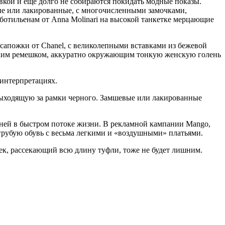
вкой и еще долго не собираются покидать модные показы.
вые или лакированные, с многочисленными замочками,
ым ботильенам от Anna Molinari на высокой танкетке мерцающие
усапожки от Chanel, с великолепными вставками из бежевой
онким ремешком, аккуратно окружающим тонкую женскую голень
 интерпретациях.
выходящую за рамки черного. Замшевые или лакированные
енней в быстром потоке жизни. В рекламной кампании Mango,
грубую обувь с весьма легкими и «воздушными» платьями.
ек, рассекающий всю длину туфли, тоже не будет лишним.