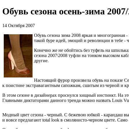
Обувь сезона осень-зима 2007
14 Октября 2007
Обувь сезона зима 2008 яркая и многогранная -
такой буре идей, эмоций и революции в тебе - 
Конечно же не обойтись без туфель на шпильк
сезона 2007\2008 туфли на тонком высоком каблу
другие.
Настоящий фурор произвела обувь на показе C
к поистине экстравагантным сапожкам, сшитым из черной и кр
В этом сезоне в дизайнерах проснулся хищный инстинкт. На эт
Главными диктаторами данного тренда можно назвать Louis Vuit
Модный цвет сезона - черный. С бежевою юбкой - карандаш высоки
и вовсе предлагают total look в смолянисто-черном цвете. Само