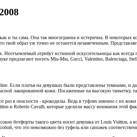
/2008
 как и ты сама. Она так многогранна и истерична. В некоторых к
что твой образ уж точно не останется незамеченным. Представля
ах. Неотъемлемый атрибут истинной искусительницы как всегда 
ке предлагают носить Miu-Miu, Gucci, Valentino, Balenciaga, Ste
eline. Если платья на девушках были представлены темными, и 
асной лакированной кожи. Посаженные на высокую танкетку, так
от раз в опасности - крокодилы. Ведь в туфлях именно с их кож
ton и Roberto Cavalli, которые уделили массу внимания этой фак
е ботфорты такого цвета носит девушка от Louis Vuitton, а вот N
 собой, что это невозможно без туфель или сапожек соответствен