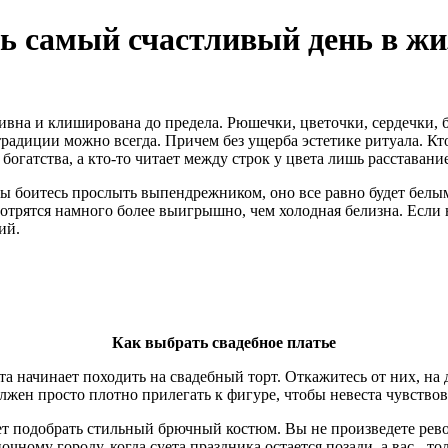
ть самый счастливый день в ж
тивна и клиширована до предела. Рюшечки, цветочки, сердечки, 
традиции можно всегда. Причем без ущерба эстетике ритуала. Кто
огатства, а кто-то читает между строк у цвета лишь расставание
ы боитесь прослыть выпендрежником, оно все равно будет белым. 
отрятся намного более выигрышно, чем холодная белизна. Если 
ий.
Как выбрать свадебное платье
ачинает походить на свадебный торт. Откажитесь от них, на дво
лжен просто плотно прилегать к фигуре, чтобы невеста чувствов
жет подобрать стильный брючный костюм. Вы не произведете рев
чному городу, когда суета праздника остается позади, а вас - тол