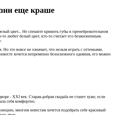
изни еще краше
белый цвет... Не спешите кривить губы в пренебрежительном
-то любит белый цвет, кто-то считает его безжизненным.
.
Но это вовсе не означает, что нельзя играть с оттенками.
невесте хочется непременно белоснежного одеяния, его можно
ре - XXI век. Старая-добрая свадьба не станет хуже, если
ала себя комфортно.
олюцию, многим невестам хочется подобрать себе красивый
ько двое...