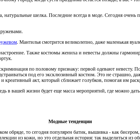
рча, натуральные шелка. Последние всегда в моде. Сегодня очень
кружевами.
ружевом
. Мантилья смотрится великолепно, даже маленькая вуал
, настроение. Также костюмы жениха и невесты должны гармонир
юртук.
скриминация по половому признаку: первой одевают невесту. Под
дстраиваться под его эксклюзивный костюм. Это не страшно, да
о и креативный акт, который сближает голубков, помогая им рас
ведь в вашей жизни будет еще масса мероприятий, где можно дать
Модные тенденции
ом обряде, то сегодня популярен батик, вышивка - как бисером,
лекции из кожи, но это отдельная история: так выделиться из об