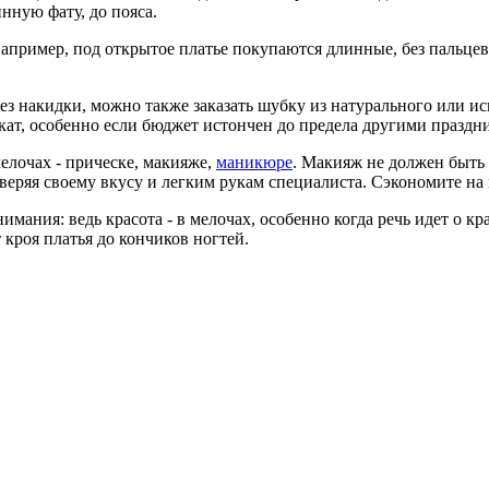
нную фату, до пояса.
апример, под открытое платье покупаются длинные, без пальцев
ез накидки, можно также заказать шубку из натурального или ис
кат, особенно если бюджет истончен до предела другими празд
мелочах - прическе, макияже,
маникюре
. Макияж не должен быть
еряя своему вкусу и легким рукам специалиста. Сэкономите на 
ания: ведь красота - в мелочах, особенно когда речь идет о кра
 кроя платья до кончиков ногтей.