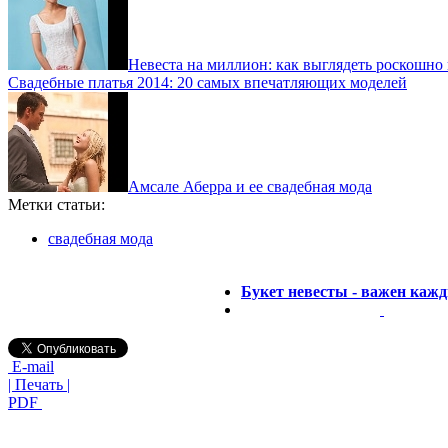
Невеста на миллион: как выглядеть роскошно 
Свадебные платья 2014: 20 самых впечатляющих моделей
Амсале Аберра и ее свадебная мода
Метки статьи:
свадебная мода
Букет невесты - важен каж
E-mail
| Печать |
PDF