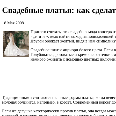
Свадебные платья: как сдела
18 Мая 2008
Принято считать, что свадебная мода консерва
«фи-и-и-», ведь найти выход из поднадоевшей 
Другой обожает желтый, видя в нем символику б
Свадебное платье априори белого цвета. Если в
Голубоватые, розоватые и кремовые оттенки см
немного оживить с помощью цветных включен
Традиционными считаются пышные формы платья, когда невеста н
молодая облачится, например, в корсет. Современный корсет до
Если же девушка категорически против платья, она всегда мо
гардероб, в котором можно и танцевать до упаду и бродить по но