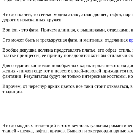
Что до тканей, то сейчас модны атлас, атлас-дюшес, тафта, па
дорогих изысканных кружев.
Bon ton - это фата. Причем длинная, с вышивками, отделками, 
Это может быть и трехъярусная фата, и мантилья, отделанная
к
Вообще девушка должна представлять платье, его образ, стиль
платье принцессы, ее принцу понадобится хотя бы стильный с
Для создания костюмов новобрачных характерная некоторая ди
жених - пижон еще тот и невесте волей-неволей приходится по
фантазии. Результатом будут не только интересные костюмы, н
Впрочем, от чересчур ярких цветов все-таки стоит отказаться, 
традиции.
Что до модных тенденций в этом вечно актуальном романтическ
тканей - шелка, тафты, кружев. Бывают и экстраординарные кол