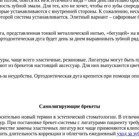
 потом, боятся их неэстетичного вида – они действительно броса
ость зубной эмали. Для тех, кто не хочет, чтобы его зубы спере
торые устанавливаются с внутренней стороны. К сожалению, несм
которой система устанавливается. Элитный вариант – сафировые
га, представленная тонкой металлической нитью, «бегущей» на в
ртодонтическая дуга будет день за днем выравнивать зубной ряд
ры, чаще всего эластичные, резиновые. Лигатуры могут быть пр
ают из брекетов настоящий аксессуар. Для них выпускаются цве
з-за неудобства. Ортодонтическая дуга крепится при помощи оп
Самолигирующие брекеты
ительно новый термин в эстетической стоматологии. В отличи
ур. При постановке брекет-системы с лигатурами пациенту треб
ачестве замены эластичных лигатур все чаще применяются клипсы
ьшить длительность коррекции и облегчить ежедневный
уход за з