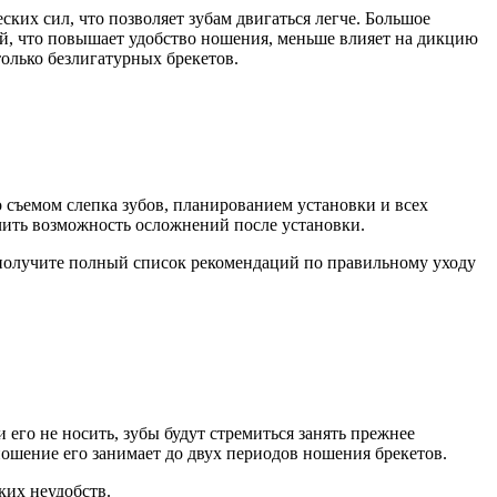
х сил, что позволяет зубам двигаться легче. Большое
ой, что повышает удобство ношения, меньше влияет на дикцию
олько безлигатурных брекетов.
о съемом слепка зубов, планированием установки и всех
ючить возможность осложнений после установки.
ы получите полный список рекомендаций по правильному уходу
 его не носить, зубы будут стремиться занять прежнее
ношение его занимает до двух периодов ношения брекетов.
ких неудобств.