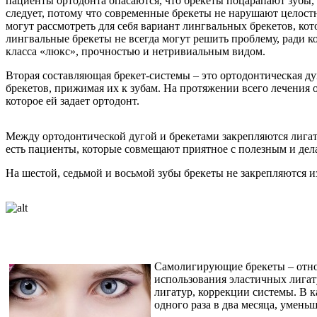
пациенты ортодонта опасаются, что брекеты поцарапают зубы, и
следует, потому что современные брекеты не нарушают целостн
могут рассмотреть для себя вариант лингвальных брекетов, ко
лингвальные брекеты не всегда могут решить проблему, ради 
класса «люкс», прочностью и нетривиальным видом.
Вторая составляющая брекет-системы – это ортодонтическая ду
брекетов, прижимая их к зубам. На протяжении всего лечения о
которое ей задает ортодонт.
Между ортодонтической дугой и брекетами закрепляются лигату
есть пациенты, которые совмещают приятное с полезным и дел
На шестой, седьмой и восьмой зубы брекеты не закрепляются и
Самолигирующие брекеты – относ
использования эластичных лигат
лигатур, коррекции системы. В к
одного раза в два месяца, умен