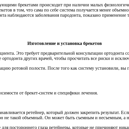
ющими брекетами происходит при наличии малых физиологически
кетов в том, что сама по себе система получается менее объемн
ента наблюдаются заболевания пародонта, показано применение т
Изготовление и установка брекетов
циента. Это требует предварительной консультации ортодонта с
ме ортодонта других врачей, чтобы просчитать все риски и искл
анацию ротовой полости. После того как систему установили, в
висимости от брекет-систем и специфики лечения.
навливается ретейнер, который должен закрепить результат. Если
 он не такой объемный. Он может быть съемным и несъемным, а 
для постороннего глаза ретейнеры, которые не причиняют ника