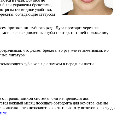
ются в глаза. Бояться не
ди были украшены брекетами,
отря на очевидное удобство,
 брекеты, обладающие статусом
сем протяжении зубного ряда. Дуга проходит через паз
, заставляя искривленные зубы повторять за ней положение,
озрачными, что делает брекеты во рту менее заметными, но
тные лигатуры.
оясывающего зубы кольца с замком в передней части.
е от традиционной системы, они не предполагают
уется каждый месяц посещать ортодонта для осмотра, смены
-защелки, что позволяет сократить частоту визитов к врачу до
убами
.