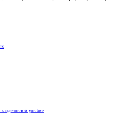
ях
ь к идеальной улыбке