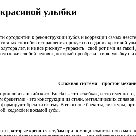
 красивой улыбки
ти ортодонтии к реконструкции зубов и коррекции самых неэст
тивных способов исправления прикуса и создания красивой улыбк
полутора лет, и не все рискнут «украсить» свой рот ими на тако
этом скажет любой человек, который преобразил свою улыбку с 
Сложная система – простой механ
ришло из английского. Bracket – это «скобка», и это именно то, 
ем брекетами - это конструкции из стали, металлических сплавов
 формируют брекет-систему. В ее основе брекеты, лигатуры, орто
той, седьмой и восьмой зубы.
менты, которые крепятся к зубам при помощи композитного мате