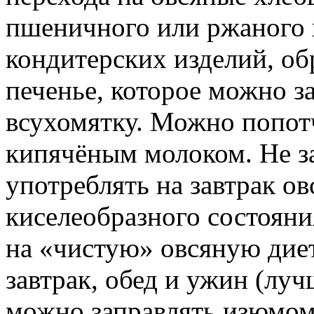
пшеничного или ржаного 
кондитерских изделий, об
печенье, которое можно з
всухомятку. Можно попотч
кипячёным молоком. Не з
употреблять на завтрак о
киселеобразного состоян
на «чистую» овсяную диет
завтрак, обед и ужин (луч
можно заправлять изюмом