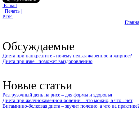
E-mail
| Печать |
PDF
Главна
Обсуждаемые
Диета при панкреатите - почему нельзя жаренное и жирное?
Диета при язве - поможет выздоровлению
Новые статьи
Разгрузочный день на рисе – для формы и здоровья
Диета при желчнокаменной болезни – что можно, а что - нет
Витаминно-белковая диета – звучит полезно, а что на практике