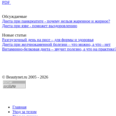
PDF
Обсуждаемые
Диета при панкреатите - почему нельзя жаренное и жирное?
Диета при язве - поможет выздоровлению
Новые статьи
Разгрузочный день на рисе – для формы и здоровья
Диета при желчнокаменной болезни – что можно, а что - нет
Витаминно-белковая диета – звучит полезно, а что на практике
©
Beautynet.ru 2005 - 2026
Главная
Уход за телом