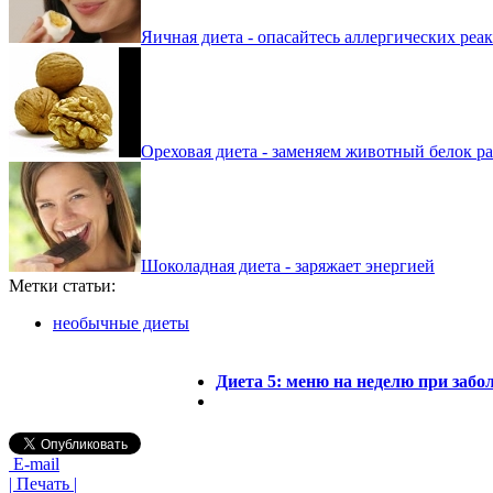
Яичная диета - опасайтесь аллергических реа
Ореховая диета - заменяем животный белок р
Шоколадная диета - заряжает энергией
Метки статьи:
необычные диеты
Диета 5: меню на неделю при забо
E-mail
| Печать |