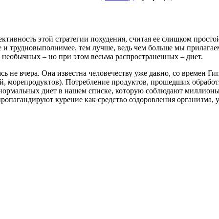
ективность этой стратегии похудения, считая ее слишком прост
 и трудновыполнимее, тем лучше, ведь чем больше мы прилагаем
 необычных – но при этом весьма распространенных – диет.
ь не вчера. Она известна человечеству уже давно, со времен Г
, морепродуктов). Потребление продуктов, прошедших обработк
 нормальных диет в нашем списке, которую соблюдают миллионы 
ропагандируют курение как средство оздоровления организма, у