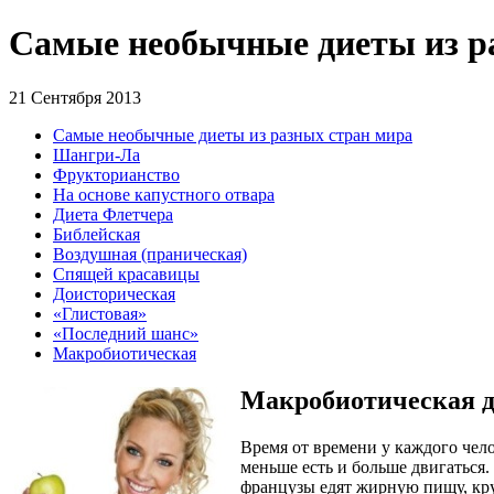
Самые необычные диеты из р
21 Сентября 2013
Самые необычные диеты из разных стран мира
Шангри-Ла
Фрукторианство
На основе капустного отвара
Диета Флетчера
Библейская
Воздушная (праническая)
Спящей красавицы
Доисторическая
«Глистовая»
«Последний шанс»
Макробиотическая
Макробиотическая д
Время от времени у каждого чел
меньше есть и больше двигаться
французы едят жирную пищу, кр