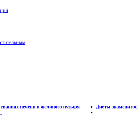
кций
астительным
леваниях печени и желчного пузыря
Диеты знаменитост