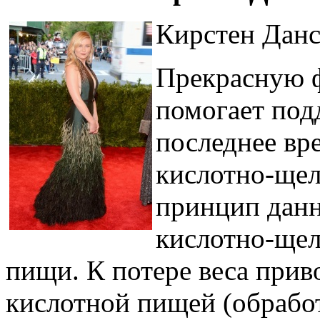
Кирстен Данс
Прекрасную 
помогает под
последнее вр
кислотно-щел
принцип данн
кислотно-щел
пищи. К потере веса при
кислотной пищей (обработ