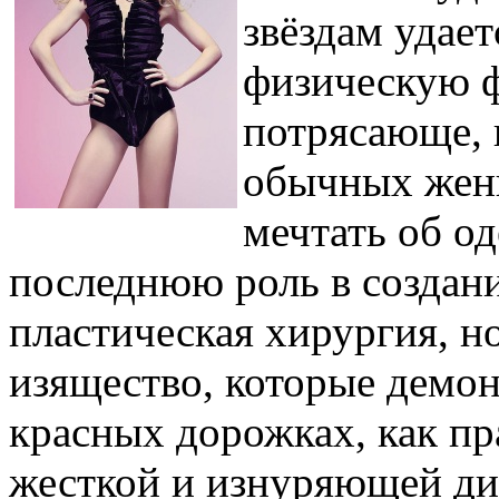
звёздам удае
физическую ф
потрясающе, 
обычных жен
мечтать об о
последнюю роль в создан
пластическая хирургия, н
изящество, которые демо
красных дорожках, как пр
жесткой и изнуряющей ди