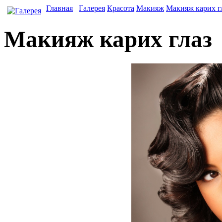
Главная
Галерея
Красота
Макияж
Макияж карих г
Макияж карих глаз