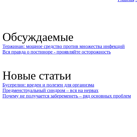
Обсуждаемые
Тержинан: мощное средство против множества инфекций
Вся правда о постиноре - проявляйте осторожность
Новые статьи
Бусерелин: вреден и полезен для организма
Предменструальный синдром – вся на нервах
Почему не получается забеременеть – ряд основных проблем