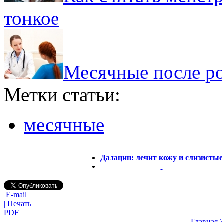
тонкое
Месячные после ро
Метки статьи:
месячные
Далацин: лечит кожу и слизисты
E-mail
| Печать |
PDF
Главная