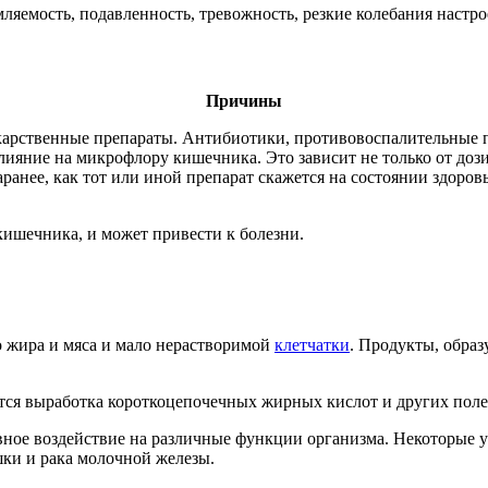
емость, подавленность, тревожность, резкие колебания настро
Причины
карственные препараты. Антибиотики, противовоспалительные п
влияние на микрофлору кишечника. Это зависит не только от доз
аранее, как тот или иной препарат скажется на состоянии здоро
кишечника, и может привести к болезни.
о жира и мяса и мало нерастворимой
клетчатки
. Продукты, образ
тся выработка короткоцепочечных жирных кислот и других поле
вное воздействие на различные функции организма. Некоторые у
ки и рака молочной железы.