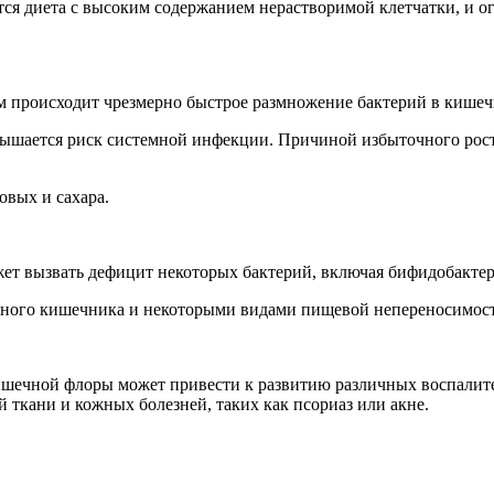
ется диета с высоким содержанием нерастворимой клетчатки, и 
ом происходит чрезмерно быстрое размножение бактерий в кишеч
вышается риск системной инфекции. Причиной избыточного рост
овых и сахара.
ет вызвать дефицит некоторых бактерий, включая бифидобактер
енного кишечника и некоторыми видами пищевой непереносимос
шечной флоры может привести к развитию различных воспалите
й ткани и кожных болезней, таких как псориаз или акне.