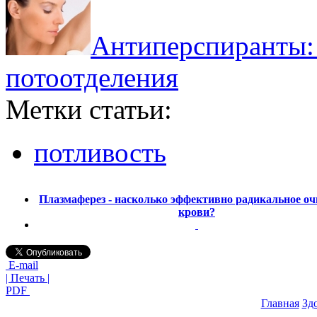
Антиперспиранты:
потоотделения
Метки статьи:
потливость
Плазмаферез - насколько эффективно радикальное о
крови?
E-mail
| Печать |
PDF
Главная
Зд