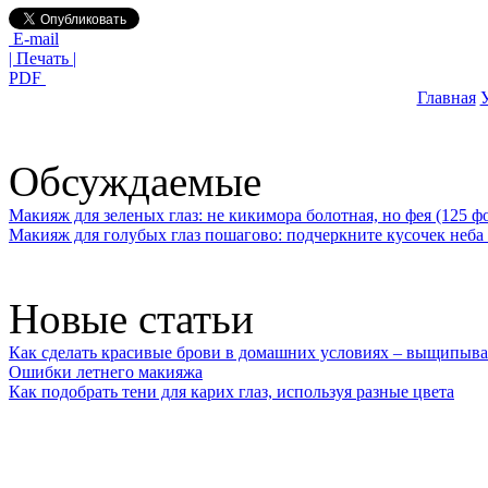
E-mail
| Печать |
PDF
Главная
У
Обсуждаемые
Макияж для зеленых глаз: не кикимора болотная, но фея (125 ф
Макияж для голубых глаз пошагово: подчеркните кусочек неба 
Новые статьи
Как сделать красивые брови в домашних условиях – выщипыва
Ошибки летнего макияжа
Как подобрать тени для карих глаз, используя разные цвета