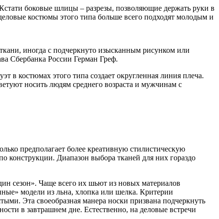
Кстати боковые шлицы – разрезы, позволяющие держать руки в
 деловые костюмы этого типа больше всего подходят молодым и
ткани, иногда с подчеркнуто изысканным рисунком или
ава Сбербанка России Герман Греф.
 в костюмах этого типа создает округленная линия плеча.
ветуют носить людям среднего возраста и мужчинам с
только предполагает более креативную стилистическую
о конструкции. Диапазон выбора тканей для них гораздо
один сезон». Чаще всего их шьют из новых материалов
ые» модели из льна, хлопка или шелка. Критерии
ятыми. Эта своеобразная манера носки призвана подчеркнуть
ности в завтрашнем дне. Естественно, на деловые встречи