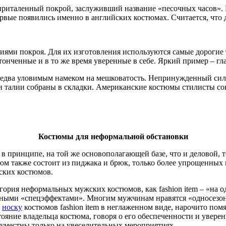
приталенный покрой, заслуживший название «песочных часов». 
рвые появились именно в английских костюмах. Считается, что
ями покроя. Для их изготовления используются самые дорогие 
нченные и в то же время уверенные в себе. Яркий пример – гл
едва уловимым намеком на мешковатость. Непринужденный силуэт
и талии собраны в складки. Американские костюмы стилисты со
Костюмы для неформальной обстановки
в принципе, на той же основополагающей базе, что и деловой, 
 также состоит из пиджака и брюк, только более упрощенных п
ских костюмов.
гория неформальных мужских костюмов, как fashion item – «на 
чными «спецэффектами». Многим мужчинам нравятся «односезонн
т
носку
костюмов fashion item в неглаженном виде, нарочито пом
ояние владельца костюма, говоря о его обеспеченности и уверен
 уместны только на увеселительных мероприятиях.