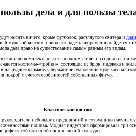
пользы дела и для пользы тел
удут носить ничего, кроме футболок, растянутого свитера и
джи
й мужской костюм: повод его надеть непременно найдется хотя б
мода дала право на существование самым разным его видам.
ные детали комплекта шьются в одном стиле и из одной и той же
речаются костюмы-«тройки», состоящие из брюк, пиджака и жиле
ек в нагрудном кармане. Сдержанное очарование мужского костюм
ив покрой с учетом особенностей собственных фигур.
Классический костюм
 руководители небольших предприятий и сотрудники научных у
особенностями пошива. Модная индустрия сформировала три осн
специфику той или иной национальной культуры.