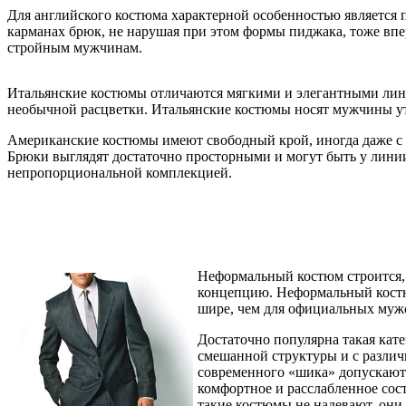
Для английского костюма характерной особенностью является 
карманах брюк, не нарушая при этом формы пиджака, тоже впе
стройным мужчинам.
Итальянские костюмы отличаются мягкими и элегантными лини
необычной расцветки. Итальянские костюмы носят мужчины уто
Американские костюмы имеют свободный крой, иногда даже с 
Брюки выглядят достаточно просторными и могут быть у лини
непропорциональной комплекцией.
Неформальный костюм строится, 
концепцию. Неформальный костюм
шире, чем для официальных муж
Достаточно популярна такая кате
смешанной структуры и с разли
современного «шика» допускаю
комфортное и расслабленное сост
такие костюмы не надевают, они