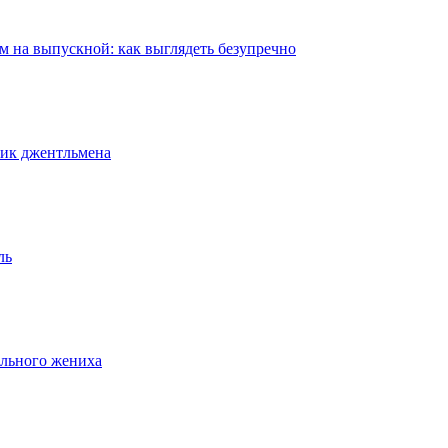
 на выпускной: как выглядеть безупречно
ник джентльмена
ль
ального жениха