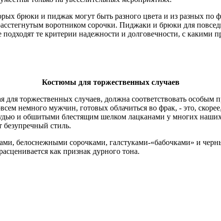
ых брюки и пиджак могут быть разного цвета и из разных по фак
с расстегнутым воротником сорочки. Пиджаки и брюки для повсе
е подходят те критерии надежности и долговечности, с какими 
Костюмы для торжественных случаев
я для торжественных случаев, должна соответствовать особым п
всем немного мужчин, готовых облачиться во фрак, - это, скорее
удью и обшитыми блестящим шелком лацканами у многих наших 
 безупречный стиль.
ами, белоснежными сорочками, галстуками-«бабочками» и черн
расценивается как признак дурного тона.