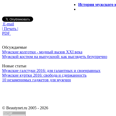
История мужского к
E-mail
| Печать |
PDF
Обсуждаемые
Мужские колготки - модный вызов XXI века
Мужской костюм на выпускной: как выглядеть безупречно
Новые статьи
Мужские галстуки 2016: для галантных и своенравных
Мужские куртки 2016: свобода и сдержанность
10 незаменимых гаджетов для мужчин
©
Beautynet.ru 2005 - 2026