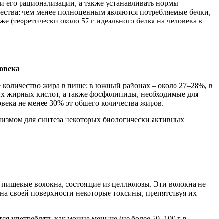
и его рационализации, а также устанавливать нормы
ачества: чем менее полноценным являются потребляемые белки,
е (теоретически около 57 г идеального белка на человека в
овека
 количество жира в пище: в южный районах – около 27–28%, в
ых жирных кислот, а также фосфолипиды, необходимые для
века не менее 30% от общего количества жиров.
измом для синтеза некоторых биологически активных
 пищевые волокна, состоящие из целлюлозы. Эти волокна не
на своей поверхности некоторые токсины, препятствуя их
тся употреблять как можно меньше (не более 50–100 г в