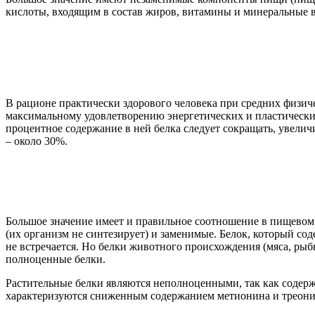
кислоты, входящим в состав жиров, витамины и минеральные 
В рационе практически здорового человека при средних физиче
максимальному удовлетворению энергетических и пластических
процентное содержание в ней белка следует сокращать, увели
– около 30%.
Большое значение имеет и правильное соотношение в пищевом
(их организм не синтезирует) и заменимые. Белок, который с
не встречается. Но белки животного происхождения (мяса, ры
полноценные белки.
Растительные белки являются неполноценными, так как содерж
характеризуются сниженным содержанием метионина и треонит