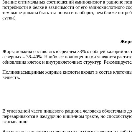
Знание оптимальных соотношений аминокислот в рационе позво
потребности в белке в зависимости от его аминокислотного сос
тем выше должна быть эта норма и наоборот, чем ближе потребл
сутки).
Жиры
Жиры должны составлять в среднем 33% от общей калорийности
северных – 38–40%. Наиболее полноценными являются растите
обновления клеток и внутриклеточных структур. Рекомендуется
Полиненасыщенные жирные кислоты входят в состав клеточных
веществ.
В углеводной части пищевого рациона человека обязательно д
перевариваются в желудочно-кишечном тракте, но способствую
всасыванию.
Все углеводы делятся на простые сахара (все сладости и сдоба