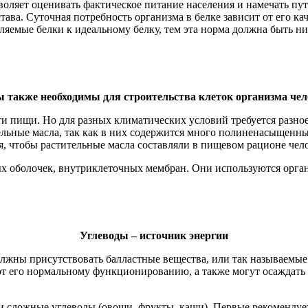
ляет оценивать фактическое питание населения и намечать пут
тава. Суточная потребность организма в белке зависит от его к
яемые белки к идеальному белку, тем эта норма должна быть ниж
 также необходимы для строительства клеток организма чел
 пищи. Но для разных климатических условий требуется разное
льные масла, так как в них содержится много полиненасыщенн
, чтобы растительные масла составляли в пищевом рационе чело
 оболочек, внутриклеточных мембран. Они используются орган
Углеводы – источник энергии
олжны присутствовать балластные вещества, или так называемые
т его нормальному функционированию, а также могут осаждать 
) и сложные углеводы (овощи, фрукты, каши). Первые рекомендуе