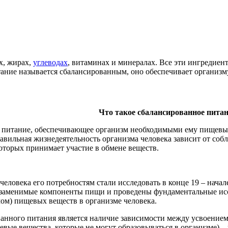
х, жирах,
углеводах
, витаминах и минералах. Все эти ингредие
ание называется сбалансированным, оно обеспечивает организ
Что такое сбалансированное пита
о питание, обеспечивающее организм необходимыми ему пищевы
авильная жизнедеятельность организма человека зависит от с
оторых принимает участие в обмене веществ.
еловека его потребностям стали исследовать в конце 19 – начал
заменимые компоненты пищи и проведены фундаментальные исс
ом) пищевых веществ в организме человека.
нного питания является наличие зависимости между усвоением 
вые вещества, которые не могут образовываться в организме)