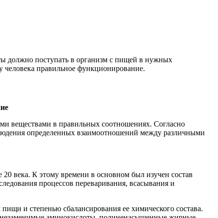
нты должно поступать в организм с пищей в нужных
му человека правильное функционирование.
ние
ми веществами в правильных соотношениях. Согласно
облюдения определенных взаимоотношений между различными
е 20 века. К этому времени в основном был изучен состав
ледования процессов переваривания, всасывания и
пищи и степенью сбалансирования ее химического состава.
 – незаменимые аминокислоты, полиненасыщенные жирные