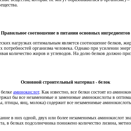
вещества.
Правильное соотношение в питании основных ингредиентов
ских нагрузках оптимальным является соотношение белков, жиров
 потребностей организма человека. Однако при усилении энерг
чивая количество жиров и углеводов. На долю белков должно пр
Основной строительный материал - белок
 белке
аминокислот
. Как известно, все белки состоят из амино
одержал бы все незаменимые и заменимые аминокислоты в оптим
бы, птицы, яиц, молока) содержит все незаменимые аминокислот
ание в них одной, двух или более незаменимых аминокислот зна
а, в белках подсолнечника понижено количество лизина, метио