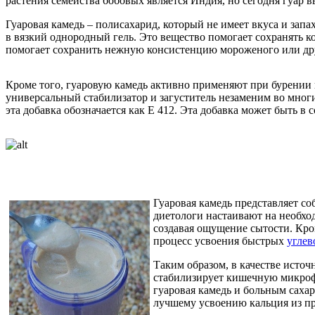
растения семейства бобовых является Индия, но сегодня гуар 
Гуаровая камедь – полисахарид, который не имеет вкуса и запа
в вязкий однородный гель. Это вещество помогает сохранять к
помогает сохранить нежную консистенцию мороженого или др
Кроме того, гуаровую камедь активно применяют при бурении
универсальный стабилизатор и загуститель незаменим во многих
эта добавка обозначается как Е 412. Эта добавка может быть в 
Гуаровая камедь представляет со
диетологи настаивают на необход
создавая ощущение сытости. Кро
процесс усвоения быстрых
углев
Таким образом, в качестве исто
стабилизирует кишечную микрофл
гуаровая камедь и больным сах
лучшему усвоению кальция из пр