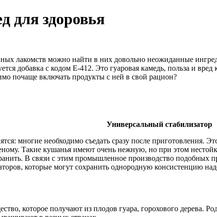
ед для здоровья
ных лакомств можно найти в них довольно неожиданные ингред
ется добавка с кодом Е-412. Это гуаровая камедь, польза и вред 
димо почаще включать продукты с ней в свой рацион?
Универсальный стабилизатор
ятся: многие необходимо съедать сразу после приготовления. Это
женому. Такие кушанья имеют очень нежную, но при этом нестой
хранить. В связи с этим промышленное производство подобных п
аторов, которые могут сохранить однородную консистенцию надо
ество, которое получают из плодов гуара, горохового дерева. Ро