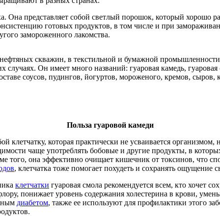
выращивают в разных странах.
ха. Она представляет собой светлый порошок, который хорошо ра
онсистенцию готовых продуктов, в том числе и при замораживан
угого замороженного лакомства.
 нефтяных скважин, в текстильной и бумажной промышленности,
 случаях. Он имеет много названий: гуаровая камедь, гуаровая 
составе соусов, пудингов, йогуртов, мороженого, кремов, сыров, 
Польза гуаровой камеди
бой клетчатку, которая практически не усваивается организмом, 
имости чаще употреблять бобовые и другие продукты, в которых
ме того, она эффективно очищает кишечник от токсинов, что сп
одов
, клетчатка тоже помогает похудеть и сохранять ощущение с
чника
клетчатки
гуаровая смола рекомендуется всем, кто хочет со
ору, понижает уровень содержания холестерина в крови, умень
арным
диабетом
, также ее используют для профилактики этого за
одуктов.