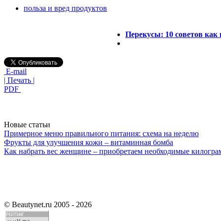
польза и вред продуктов
Перекусы: 10 советов как
E-mail
| Печать |
PDF
Новые статьи
Примерное меню правильного питания: схема на неделю
Фрукты для улучшения кожи – витаминная бомба
Как набрать вес женщине – приобретаем необходимые килогр
©
Beautynet.ru 2005 - 2026