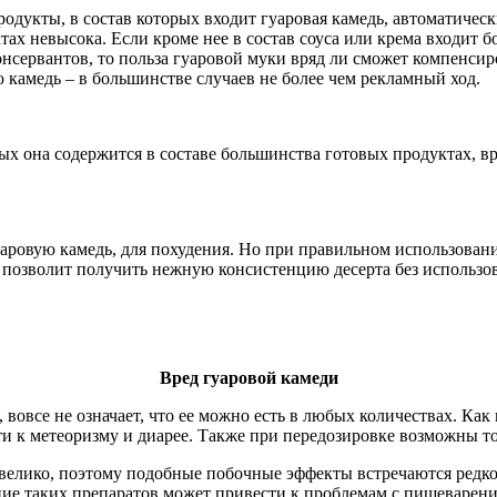
 продукты, в состав которых входит гуаровая камедь, автоматиче
тах невысока. Если кроме нее в состав соуса или крема входит 
консервантов, то польза гуаровой муки вряд ли сможет компенси
 камедь – в большинстве случаев не более чем рекламный ход.
рых она содержится в составе большинства готовых продуктах, в
аровую камедь, для похудения. Но при правильном использовани
 позволит получить нежную консистенцию десерта без использо
Вред гуаровой камеди
, вовсе не означает, что ее можно есть в любых количествах. Ка
ти к метеоризму и диарее. Также при передозировке возможны то
елико, поэтому подобные побочные эффекты встречаются редко. 
ние таких препаратов может привести к проблемам с пищеварени