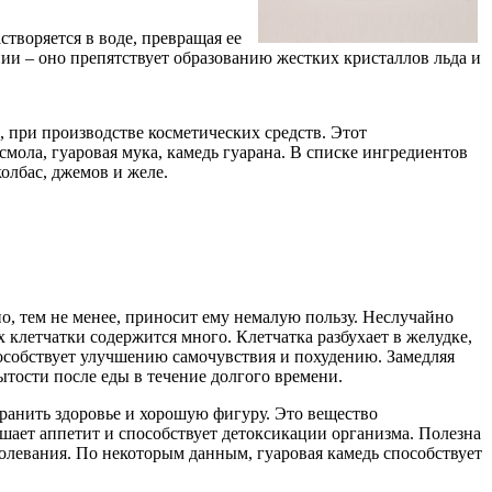
створяется в воде, превращая ее
ии – оно препятствует образованию жестких кристаллов льда и
 при производстве косметических средств. Этот
смола, гуаровая мука, камедь гуарана. В списке ингредиентов
колбас, джемов и желе.
но, тем не менее, приносит ему немалую пользу. Неслучайно
 клетчатки содержится много. Клетчатка разбухает в желудке,
особствует улучшению самочувствия и похудению. Замедляя
ытости после еды в течение долгого времени.
хранить здоровье и хорошую фигуру. Это вещество
шает аппетит и способствует детоксикации организма. Полезна
болевания. По некоторым данным, гуаровая камедь способствует