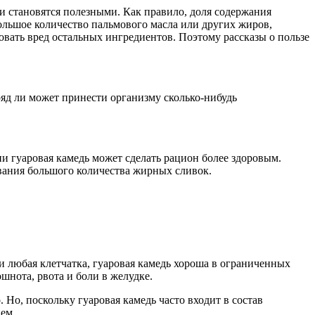
ски становятся полезными. Как правило, доля содержания
большое количество пальмового масла или других жиров,
ровать вред остальных ингредиентов. Поэтому рассказы о пользе
ряд ли может принести организму сколько-нибудь
и гуаровая камедь может сделать рацион более здоровым.
вания большого количества жирных сливок.
к и любая клетчатка, гуаровая камедь хороша в ограниченных
шнота, рвота и боли в желудке.
Но, поскольку гуаровая камедь часто входит в состав
ем.