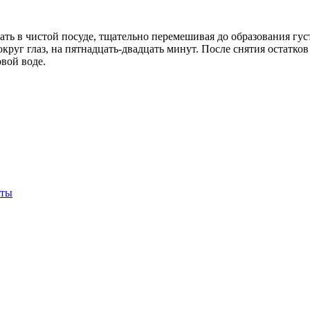
ь в чистой посуде, тщательно перемешивая до образования гус
круг глаз, на пятнадцать-двадцать минут. После снятия остатко
вой воде.
оты