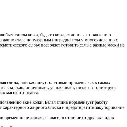
о любым типом кожи, будь то кожа, склонная к появлению
на давно стала популярным ингредиентом у многочисленных
осметического сырья позволяет готовить самые разные маски из
елая глина, или каолин, столетиями применялась в самых
ельна - каолин очищает, успокаивает, питает и тонизирует
их масок относятся:
 появлению акне кожи. Белая глина нормализует работу
от характерного жирного блеска и предотвратить закупоривание
новременно не лишая ее влаги, в отличие от других видов