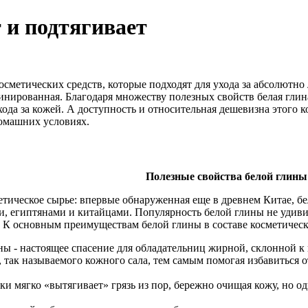
 и подтягивает
косметических средств, которые подходят для ухода за абсолютн
инированная. Благодаря множеству полезных свойств белая гли
ода за кожей. А доступность и относительная дешевизна этого к
домашних условиях.
Полезные свойства белой глины
метическое сырье: впервые обнаруженная еще в древнем Китае, б
, египтянами и китайцами. Популярность белой глины не удивит
. К основным преимуществам белой глины в составе косметическ
ны - настоящее спасение для обладательниц жирной, склонной к
 так называемого кожного сала, тем самым помогая избавиться 
ки мягко «вытягивает» грязь из пор, бережно очищая кожу, но од