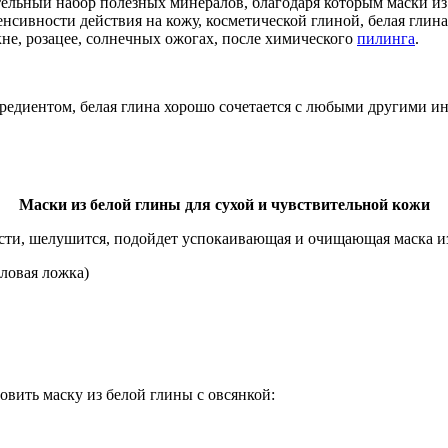
ельный набор полезных минералов, благодаря которым маски из
енсивности действия на кожу, косметической глиной, белая гли
кне, розацее, солнечных ожогах, после химического
пилинга
.
едиентом, белая глина хорошо сочетается с любыми другими инг
Маски из белой глины для сухой и чувствительной кожи
хости, шелушится, подойдет успокаивающая и очищающая маска 
ловая ложка)
вить маску из белой глины с овсянкой: