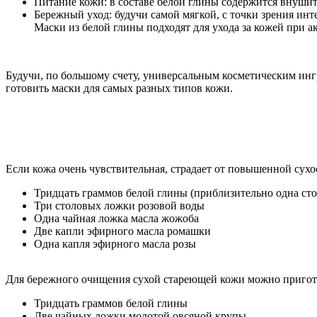
Питание кожи: в составе белой глины содержится внушит
Бережный уход: будучи самой мягкой, с точки зрения инт
Маски из белой глины подходят для ухода за кожей при а
Будучи, по большому счету, универсальным косметическим ингр
готовить маски для самых разных типов кожи.
Если кожа очень чувствительная, страдает от повышенной су
Тридцать граммов белой глины (приблизительно одна сто
Три столовых ложки розовой воды
Одна чайная ложка масла жожоба
Две капли эфирного масла ромашки
Одна капля эфирного масла розы
Для бережного очищения сухой стареющей кожи можно пригото
Тридцать граммов белой глины
Две чайных ложки молотой овсяной крупы