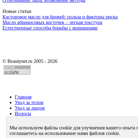
Отбеливание лица: возможные методы
Новые статьи
Касторовое масло для бровей: польза и факторы риска
Масло абрикосовых косточек – легкая текстура
Естественные способы борьбы с морщинами
©
Beautynet.ru 2005 - 2026
Главная
Уход за телом
Уход за лицом
Волосы
Парфюмерия
Здоровье
Мы используем файлы cookie для улучшения вашего опыта 
Диета
соглашаетесь на использование нами файлов cookie.
Стиль и имидж