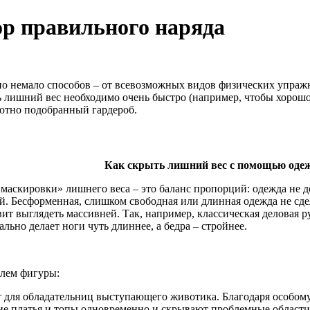
р правильного наряда
 немало способов – от всевозможных видов физических упражне
ь лишний вес необходимо очень быстро (например, чтобы хорош
отно подобранный гардероб.
Как скрыть лишний вес с помощью оде
«маскировки» лишнего веса – это баланс пропорций: одежда не 
. Бесформенная, слишком свободная или длинная одежда не сде
вит выглядеть массивней. Так, например, классическая деловая 
ально делает ноги чуть длиннее, а бедра – стройнее.
блем фигуры:
т для обладательниц выступающего животика. Благодаря особо
ие платья и топы одновременно и скрывают проблемные области 