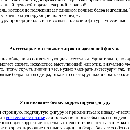
дневный, деловой и даже вечерний гардероб.
ль, которая не подчеркивает слишком полные бедра и ягодицы. 
нсы-клеш, акцентирующие полные бедра.
фигуру пропорциональней и создать иллюзию фигуры «песочные ч
Аксессуары: маленькие хитрости идеальной фигуры
нсамбль, но и соответствующие аксессуары. Удивительно, но о
могает сделать незаметнее выступающий животик, визуально уко
го, чтобы скрыть лишний вес, нужно выбирать аксессуары так, 
полные бедра или ягодицы, откажитесь от крупных и ярких брас
Утягивающее белье: корректируем фигуру
 стройную, подтянутую фигуру и приблизиться к идеалу «песочн
или
коктейльное платье
для торжественного события, и под дело
енного для коррекции отдельных недостатков фигуры: это может
 и корректирующие полные ягодицы и бедра. За счет особого к