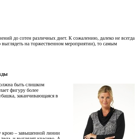
ний до сотен различных диет. К сожалению, далеко не всегда
о выглядеть на торжественном мероприятии), то самым
жды
должна быть слишком
лает фигуру более
рубашка, заканчивающаяся в
му крою – завышенной линии
тела, и выглядят красиво. А