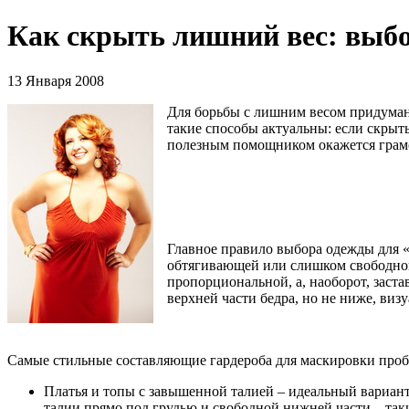
Как скрыть лишний вес: выбо
13 Января 2008
Для борьбы с лишним весом придумано
такие способы актуальны: если скрыт
полезным помощником окажется грам
Главное правило выбора одежды для 
обтягивающей или слишком свободной
пропорциональной, а, наоборот, заста
верхней части бедра, но не ниже, визу
Самые стильные составляющие гардероба для маскировки про
Платья и топы с завышенной талией – идеальный вариан
талии прямо под грудью и свободной нижней части – так