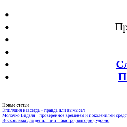
Пр
С
П
Новые статьи
Эпиляция навсегда – правда или вымысел
Молочко Видаля – проверенное временем и поколениями средс
Воскоплавы для депиляции – быстро, выгодно, удобно