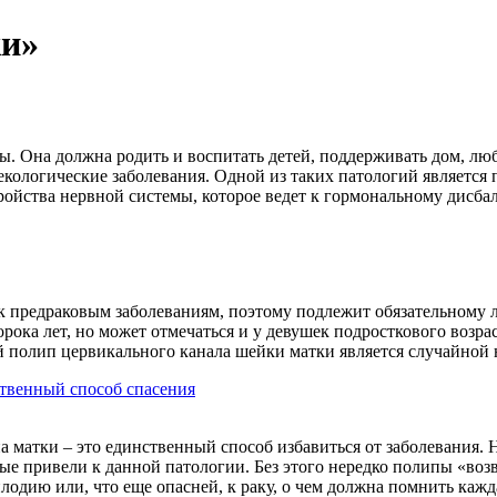
ки»
. Она должна родить и воспитать детей, поддерживать дом, люби
екологические заболевания. Одной из таких патологий является 
ройства нервной системы, которое ведет к гормональному дисбал
 предраковым заболеваниям, поэтому подлежит обязательному л
рока лет, но может отмечаться и у девушек подросткового возра
 полип цервикального канала шейки матки является случайной 
ственный способ спасения
а матки – это единственный способ избавиться от заболевания. 
ые привели к данной патологии. Без этого нередко полипы «воз
плодию или, что еще опасней, к раку, о чем должна помнить каж