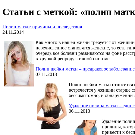
Статьи с меткой: «полип мат
Полип матки: причины и последствия
24.11.2014
Как много в нашей жизни требуется от женщины
перечисленное становятся женские, то есть гин
очередь все болезни развиваются на фоне расст
в хрупкой репродуктивной системе.
Полип шейки матки – предраковое заболевание
07.11.2013
Полип шейки матки относится к
встречается у женщин старше со
бессимптомно, и обнаруженный
Удаление полипа матки – един
06.11.2013
Удаление полип
причины, котор
привести к бес