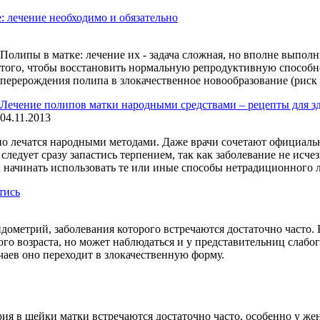
: лечение необходимо и обязательно
Полипы в матке: лечение их - задача сложная, но вполне выпол
того, чтобы восстановить нормальную репродуктивную способно
перерождения полипа в злокачественное новообразование (риск 
Лечение полипов матки народными средствами – рецепты для з
04.11.2013
но лечатся народными методами. Даже врачи сочетают официаль
едует сразу запастись терпением, так как заболевание не исчез
к начинать использовать те или иные способы нетрадиционного л
тись
дометрий, заболевания которого встречаются достаточно часто.
о возраста, но может наблюдаться и у представительниц слабого
чаев оно переходит в злокачественную форму.
я в шейки матки встречаются достаточно часто, особенно у жен