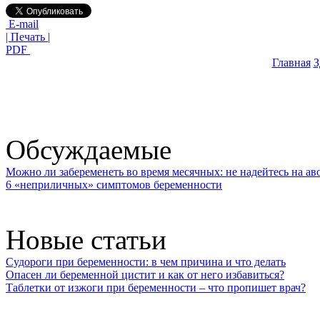
E-mail
| Печать |
PDF
Главная
З
Обсуждаемые
Можно ли забеременеть во время месячных: не надейтесь на ав
6 «неприличных» симптомов беременности
Новые статьи
Судороги при беременности: в чем причина и что делать
Опасен ли беременной цистит и как от него избавиться?
Таблетки от изжоги при беременности – что пропишет врач?