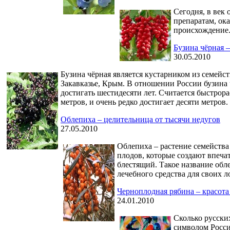
Сегодня, в век
препаратам, ок
происхождение.
Бузина чёрная –
30.05.2010
Бузина чёрная является кустарником из семейс
Закавказье, Крым. В отношении России бузина
достигать шестидесяти лет. Считается быстрора
метров, и очень редко достигает десяти метров.
Облепиха – целительница от тысячи недугов
27.05.2010
Облепиха – растение семейства
плодов, которые создают впечат
блестящий. Такое название обл
лечебного средства для своих л
Черноплодная рябина – красота
24.01.2010
Сколько русски
символом Росси