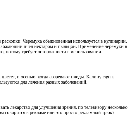
е раскопки. Черемуха обыкновенная используется в кулинарии,
о снабжающий пчел нектаром и пыльцой. Применение черемухи в
о, потому требует осторожности в использовании.
 цветет, и осенью, когда созревают плоды. Калину едят в
ользуются для лечения разных заболеваний.
ивать лекарство для улучшения зрения, по телевизору несколько
этом говорится в рекламе или это просто рекламный трюк?