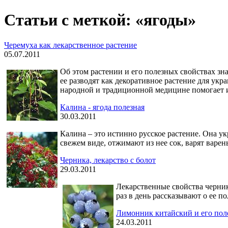
Статьи с меткой: «ягоды»
Черемуха как лекарственное растение
05.07.2011
Об этом растении и его полезных свойствах зн
ее разводят как декоративное растение для ук
народной и традиционной медицине помогает из
Калина - ягода полезная
30.03.2011
Калина – это истинно русское растение. Она ук
свежем виде, отжимают из нее сок, варят варе
Черника, лекарство с болот
29.03.2011
Лекарственные свойства черники
раз в день рассказывают о ее п
Лимонник китайский и его пол
24.03.2011