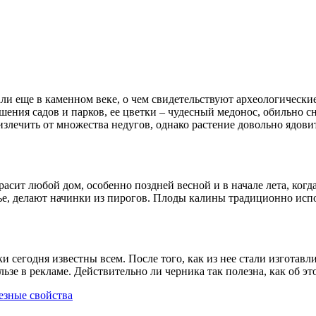
али еще в каменном веке, о чем свидетельствуют археологически
рашения садов и парков, ее цветки – чудесный медонос, обильн
лечить от множества недугов, однако растение довольно ядовит
расит любой дом, особенно поздней весной и в начале лета, когда
нье, делают начинки из пирогов. Плоды калины традиционно исп
 сегодня известны всем. После того, как из нее стали изготавл
ользе в рекламе. Действительно ли черника так полезна, как об 
езные свойства