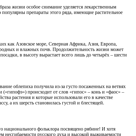
браза жизни особое снимание уделяется лекарственным
 популярны препараты этого ряда, имеющие растительное
ких как Азовское море, Северная Африка, Азия, Европа,
дородных и влажных почв. Продолжительность жизни может
 посадки, в высоту вырастает всего лишь до четырёх – шести
вание облепиха получила из-за густо посаженных на ветвях
 («гипофэ») происходит от слов «гипос» – конь и «фаос» –
ства растения и которые использовали его в качестве
су, а их шерсть становилась густой и блестящей.
ого национального фольклора посвящено рябине! И хотя
ием несгибаемости русского духа и высокой выживаемости