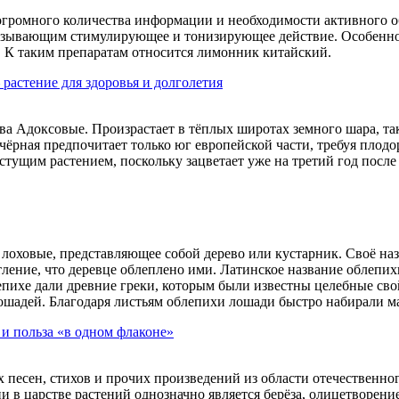
 огромного количества информации и необходимости активного о
азывающим стимулирующее и тонизирующее действие. Особенно
 К таким препаратам относится лимонник китайский.
 растение для здоровья и долголетия
тва Адоксовые. Произрастает в тёплых широтах земного шара, та
 чёрная предпочитает только юг европейской части, требуя пло
стущим растением, поскольку зацветает уже на третий год после
 лоховые, представляющее собой дерево или кустарник. Своё наз
ление, что деревце облеплено ими. Латинское название облепихи
епихе дали древние греки, которым были известны целебные свой
ошадей. Благодаря листьям облепихи лошади быстро набирали мас
 и польза «в одном флаконе»
х песен, стихов и прочих произведений из области отечественн
и в царстве растений однозначно является берёза, олицетворен