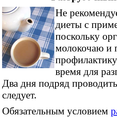
Не рекоменду
диеты с приме
поскольку ор
молокочаю и п
профилактику
время для раз
Два дня подряд проводить
следует.
Обязательным условием
р