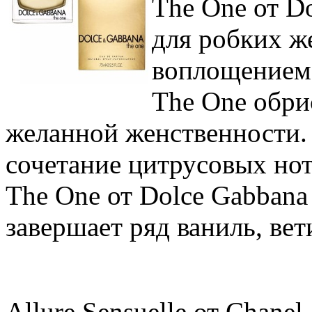
The One от D
для робких ж
воплощением 
The One обри
желанной женственности. 
сочетание цитрусовых нот
The One от Dolce Gabbana
завершает ряд ваниль, вет
Allure Sensuelle от Chane